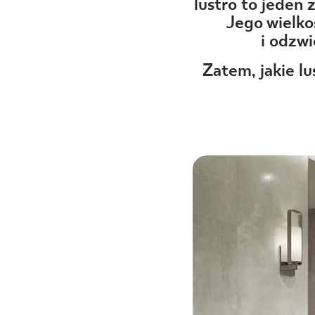
DLA BIZ
lustro to jeden 
Jego wielko
i odzwi
Zatem, jakie lu
BLOG
MÓJ PROFIL
GDZIE KUPIĆ
O NAS
KARIERA
KONTAKT
PL
EN
SK
DE
UK
RU