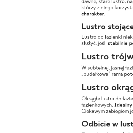
dawne, stare lustro, n
którzy z niego korzys
charakter
.
Lustro stojąc
Lustro do łazienki ni
służyć, jeśli
stabilnie 
Lustro trój
W subtelnej, jasnej ł
„pudełkowa” rama potę
Lustro okrą
Okrągłe lustra do łazi
łazienkowych.
Idealny
Ciekawym zabiegiem jes
Odbicie w lus