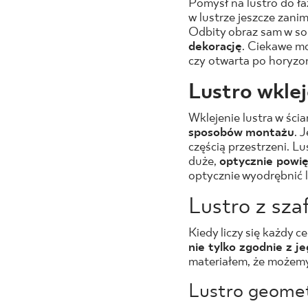
Pomysł na lustro do ła
w lustrze jeszcze zanim
Odbity obraz sam w sob
dekorację
. Ciekawe mo
czy otwarta po horyzon
Lustro wkle
Wklejenie lustra w ści
sposobów montażu
. 
częścią przestrzeni. Lu
duże,
optycznie powię
optycznie wyodrębnić l
Lustro z sza
Kiedy liczy się każdy c
nie tylko zgodnie z 
materiałem, że możemy 
Lustro geome