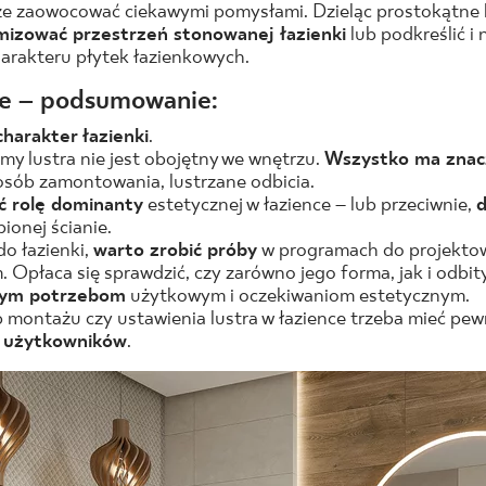
e zaowocować ciekawymi pomysłami. Dzieląc prostokątne 
izować przestrzeń stonowanej łazienki
lub podkreślić i
rakteru płytek łazienkowych.
ce – podsumowanie:
charakter łazienki
.
y lustra nie jest obojętny we wnętrzu.
Wszystko ma znac
osób zamontowania, lustrzane odbicia.
ć rolę dominanty
estetycznej w łazience – lub przeciwnie,
d
onej ścianie.
do łazienki,
warto zrobić próby
w programach do projektow
 Opłaca się sprawdzić, czy zarówno jego forma, jak i odbit
zym potrzebom
użytkowym i oczekiwaniom estetycznym.
montażu czy ustawienia lustra w łazience trzeba mieć pewn
a użytkowników
.