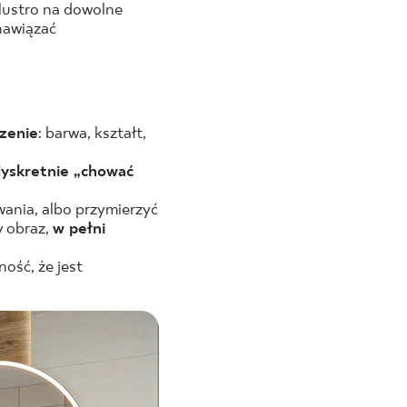
lustro na dowolne
 nawiązać
zenie
: barwa, kształt,
yskretnie „chować
ania, albo przymierzyć
y obraz,
w pełni
ość, że jest