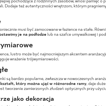
ajlepiej pochodzące z rodzinnych zasobów, wnosi pamięć o 
tali. Dodaje też autentyczności wnętrzom, którym pragniem
e
ekoniecznie musi być zamocowane w łazience na stałe. Równ
postawimy je na podłodze
lub na szafce umywalkowej i pod
wymiarowe
azience, lustro może być najmocniejszym akcentem aranżacy
guje wrażenie trójwymiarowości.
głe
enki są bardzo popularne, zwłaszcza w nowoczesnych aranż
 kształt, który można ująć w różnorodne ramy
, daje duże
t tworzenie zamierzonych złudzeń optycznych przy użyciu 
trze jako dekoracja