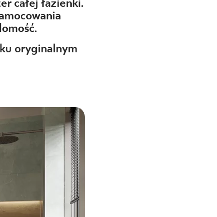
r całej łazienki.
 zamocowania
adomość.
ilku oryginalnym