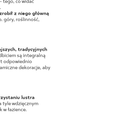
– tego, co widać
.
zrobił z niego główną
 góry, roślinność,
ejszych, tradycyjnych
odbiciem są integralną
est odpowiednio
amiczne dekoracje, aby
zystaniu lustra
na tyle wdzięcznym
 w łazience.