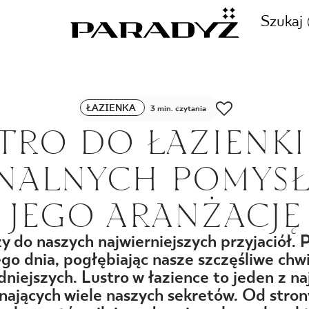
Szukaj
ZADZWOŃ DO NAS
ŁAZIENKA
3 min. czytania
CJE
TRO DO ŁAZIENKI 
+48 80
NALNYCH POMYS
TY
JEGO ARANŻACJĘ
SKLEP INTERNETOWY
E
y do naszych najwierniejszych przyjaciół. 
44 736
ego dnia, pogłębiając nasze szczęśliwe chwi
niejszych. Lustro w łazience to jeden z n
nających wiele naszych sekretów.
Od stron