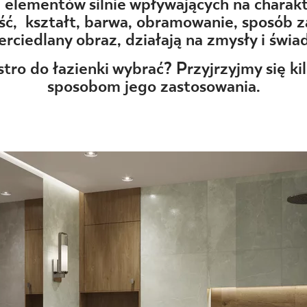
NESU
z elementów silnie wpływających na charakte
ść, kształt, barwa, obramowanie, sposób
FOLLOW US
erciedlany obraz, działają na zmysły i świ
stro do łazienki wybrać? Przyjrzyjmy się k
sposobom jego zastosowania.