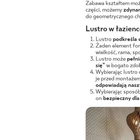
Zabawa kształtem moż
części, możemy
zdynam
do geometrycznego cha
Lustro w łazien
Lustro
podkreśla 
Żaden element form
wielkość, rama, sp
Lustro może
pełni
się”
w bogato zdobi
Wybierając lustro 
je przed montażem.
odpowiadają nas
Wybierając sposób 
on
bezpieczny dl