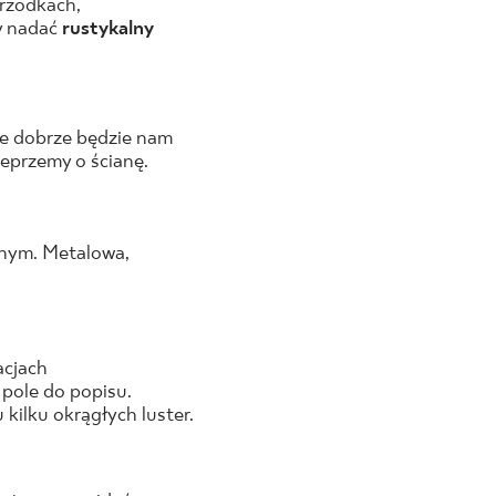
przodkach,
y nadać
rustykalny
ie dobrze będzie nam
eprzemy o ścianę.
jnym. Metalowa,
acjach
 pole do popisu.
kilku okrągłych luster.