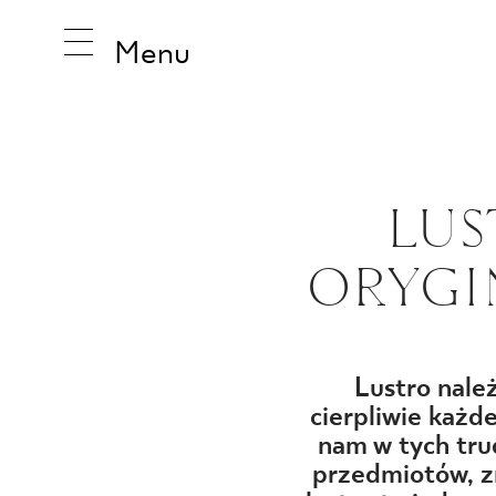
Menu
INSPIRA
LUS
ORYGI
PRODUK
KOLEKCJ
Lustro należ
cierpliwie każd
nam w tych trud
przedmiotów, z