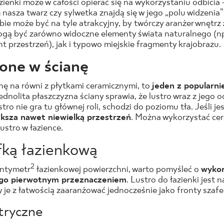
zienki może w całości opierać się na wykorzystaniu odbicia 
 nasza twarz czy sylwetka znajdą się w jego „polu widzenia”
ie może być na tyle atrakcyjny, by twórczy aranżer wnętrz
gą być zarówno widoczne elementy świata naturalnego (np.
t przestrzeń), jak i typowo miejskie fragmenty krajobrazu.
jone w ścianę
anę na równi z płytkami ceramicznymi, to
jeden z popularni
Jednolita płaszczyzna ściany sprawia, że lustro wraz z jego 
stro nie gra tu głównej roli, schodzi do poziomu tła. Jeśli j
ksza nawet niewielką przestrzeń
. Można wykorzystać cer
ustro w łazience.
fką łazienkową
2
entymetr
łazienkowej powierzchni, warto pomyśleć o
wykor
jego pierwotnym przeznaczeniem
. Lustro do łazienki jest 
je z łatwością zaaranżować jednocześnie jako fronty szafek
tryczne