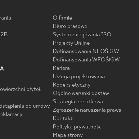
rania
O firmie
Biuro prasowe
B2B
System zarządzania ISO
Projekty Unijne
Dofinansowania NFOŚiGW
Dofinansowania WFOŚiGW
Kariera
IA
Usługa projektowania
Kodeks etyczny
powierzchni płytek
Ogólne warunki dostaw
Strategia podatkowa
odstąpienia od umowy
Zgłoszenie naruszenia prawa
reklamacji
Kontakt
Polityka prywatności
Mapa strony