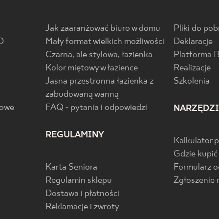
Jak zaaranżować biuro w domu
Pliki do pob
D
Mały format wielkich możliwości
Deklaracje
Czarna, ale stylowa, łazienka
Platforma 
Kolor miętowy w łazience
Realizacje
Jasna przestronna łazienka z
Szkolenia
zabudowaną wanną
gowe
FAQ - pytania i odpowiedzi
NARZĘDZ
REGULAMINY
Kalkulator 
Gdzie kupić
Karta Seniora
Formularz 
Regulamin sklepu
Zgłoszenie 
Dostawa i płatności
Reklamacje i zwroty