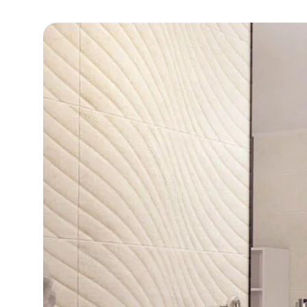
DLA BIZ
BLOG
MÓJ PROFIL
GDZIE KUPIĆ
O NAS
KARIERA
KONTAKT
PL
EN
SK
DE
UK
RU