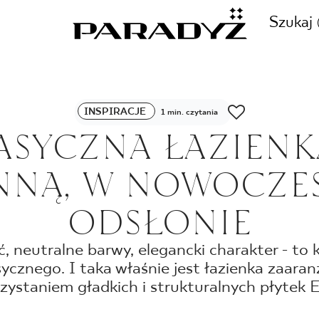
Szukaj
ZADZWOŃ DO NAS
INSPIRACJE
1 min. czytania
CJE
ASYCZNA ŁAZIENK
+48 80
NĄ, W NOWOCZE
TY
ODSŁONIE
SKLEP INTERNETOWY
E
, neutralne barwy, elegancki charakter - to
44 736
asycznego. I taka właśnie jest łazienka zaara
zystaniem gładkich i strukturalnych płytek 