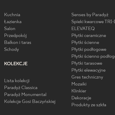
Kuchnia
Senses by Paradyż
Łazienka
Spieki kwarcowe TRI-
Salon
ELEVATEQ
Przedpokój
Płytki ceramiczne
Balkon i taras
Płytki ścienne
Schody
Płytki podłogowe
Płytki ścienno podło
Płytki tarasowe
KOLEKCJE
Płytki elewacyjne
Gres techniczny
Lista kolekcji
Mozaiki
Paradyż Classica
Klinkier
Paradyż Monumental
Dekoracje
Kolekcje Gosi Baczyńskiej
Produkty ze szkła