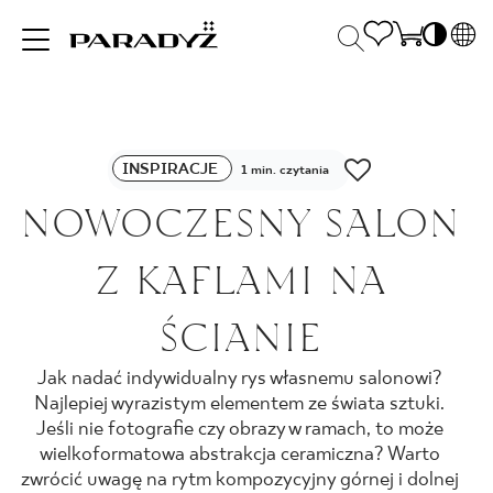
PL
EN
INSPIRACJE
SK
Po
INSPIRACJE
DE
1 min. czytania
S
UK
NOWOCZESNY SALON
S
PRODUKTY
RU
K
Z KAFLAMI NA
KOLEKCJE
ŚCIANIE
Jak nadać indywidualny rys własnemu salonowi?
DLA BIZNESU
Najlepiej wyrazistym elementem ze świata sztuki.
Jeśli nie fotografie czy obrazy w ramach, to może
wielkoformatowa abstrakcja ceramiczna? Warto
zwrócić uwagę na rytm kompozycyjny górnej i dolnej