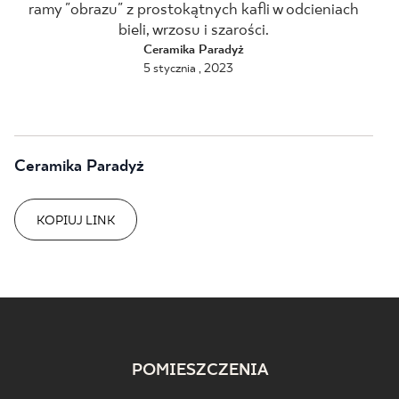
ramy "obrazu" z prostokątnych kafli w odcieniach
bieli, wrzosu i szarości.
BLOG
Ceramika Paradyż
5 stycznia , 2023
GDZIE KUPIĆ
O NAS
Ceramika Paradyż
KARIERA
KOPIUJ LINK
MÓJ PROFIL
KONTAKT
POMIESZCZENIA
PL
EN
SK
DE
UK
RU