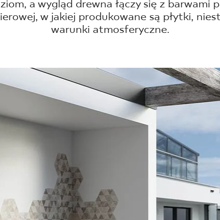
NESU
ziom, a wygląd drewna łączy się z barwami p
kierowej, w jakiej produkowane są płytki, nie
FOLLOW US
warunki atmosferyczne.