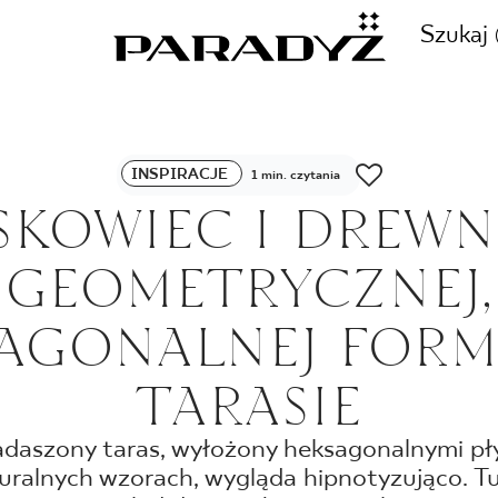
Szukaj
ZADZWOŃ DO NAS
INSPIRACJE
1 min. czytania
CJE
SKOWIEC I DREW
+48 80
GEOMETRYCZNEJ,
TY
AGONALNEJ FORM
SKLEP INTERNETOWY
TARASIE
E
44 736
daszony taras, wyłożony heksagonalnymi pły
uralnych wzorach, wygląda hipnotyzująco. T