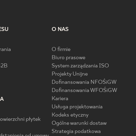
ESU
O NAS
rania
O firmie
Biuro prasowe
B2B
System zarządzania ISO
Projekty Unijne
Dofinansowania NFOŚiGW
Dofinansowania WFOŚiGW
Kariera
IA
Usługa projektowania
Kodeks etyczny
powierzchni płytek
Ogólne warunki dostaw
Strategia podatkowa
odstąpienia od umowy