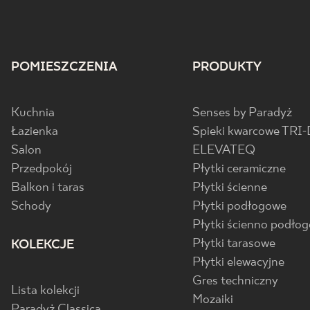
POMIESZCZENIA
PRODUKTY
Kuchnia
Senses by Paradyż
Łazienka
Spieki kwarcowe TRI-
Salon
ELEVATEQ
Przedpokój
Płytki ceramiczne
Balkon i taras
Płytki ścienne
Schody
Płytki podłogowe
Płytki ścienno podło
Płytki tarasowe
KOLEKCJE
Płytki elewacyjne
Gres techniczny
Lista kolekcji
Mozaiki
Paradyż Classica