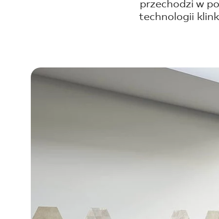
DLA BIZ
przechodzi w po
technologii klin
BLOG
MÓJ PROFIL
GDZIE KUPIĆ
O NAS
KARIERA
KONTAKT
PL
EN
SK
DE
UK
RU