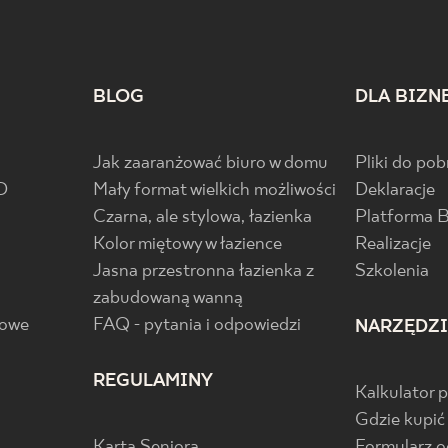
BLOG
DLA BIZN
Jak zaaranżować biuro w domu
Pliki do pob
D
Mały format wielkich możliwości
Deklaracje
Czarna, ale stylowa, łazienka
Platforma 
Kolor miętowy w łazience
Realizacje
Jasna przestronna łazienka z
Szkolenia
zabudowaną wanną
gowe
FAQ - pytania i odpowiedzi
NARZĘDZ
REGULAMINY
Kalkulator 
Gdzie kupić
Karta Seniora
Formularz 