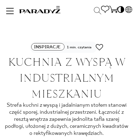
PL
EN
INSPIRACJE
SK
Po
INSPIRACJE
DE
1 min. czytania
S
UK
KUCHNIA Z WYSPĄ W
S
PRODUKTY
RU
K
INDUSTRIALNYM
KOLEKCJE
MIESZKANIU
Strefa kuchni z wyspą i jadalnianym stołem stanowi
DLA BIZNESU
część sporej, industrialnej przestrzeni. Łączność z
resztą wnętrza zapewnia jednolita tafla szarej
podłogi, ułożonej z dużych, ceramicznych kwadratów
o rektyfikowanych krawędziach.