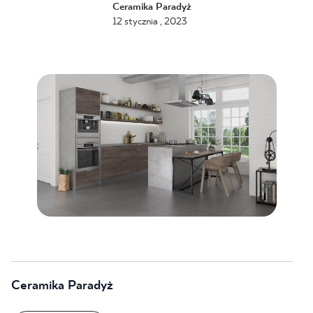
Ceramika Paradyż
12 stycznia , 2023
BLOG
GDZIE KUPIĆ
O NAS
KARIERA
MÓJ PROFIL
KONTAKT
Ceramika Paradyż
PL
EN
SK
DE
UK
RU