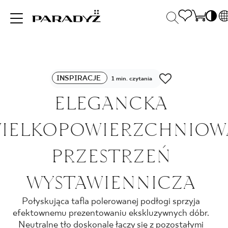
P
E
INSPIRACJE
S
Po
INSPIRACJE
D
1 min. czytania
S
U
ELEGANCKA
S
PRODUKTY
R
K
IELKOPOWIERZCHNIOW
KOLEKCJE
PRZESTRZEŃ
WYSTAWIENNICZA
DLA BIZNESU
Połyskująca tafla polerowanej podłogi sprzyja
efektownemu prezentowaniu ekskluzywnych dóbr.
Neutralne tło doskonale łączy się z pozostałymi