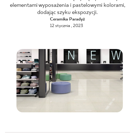
elementami wyposażenia i pastelowymi kolorami,
BLOG
dodając szyku ekspozycji.
Ceramika Paradyż
12 stycznia , 2023
GDZIE KUPIĆ
O NAS
KARIERA
MÓJ PROFIL
KONTAKT
PL
EN
SK
DE
UK
RU