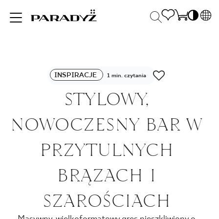
PL
EN
INSPIRACJE
SK
Po
INSPIRACJE
DE
1 min. czytania
S
UK
STYLOWY,
S
PRODUKTY
RU
K
NOWOCZESNY BAR W
KOLEKCJE
PRZYTULNYCH
BRĄZACH I
DLA BIZNESU
SZAROŚCIACH