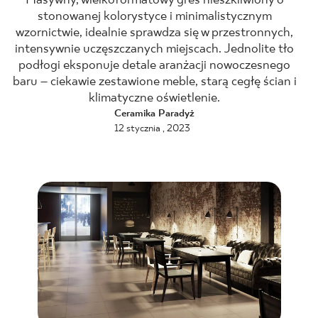
Masywny, wielkoformatowy gres nieszkliwiony o
stonowanej kolorystyce i minimalistycznym
BLOG
wzornictwie, idealnie sprawdza się w przestronnych,
intensywnie uczęszczanych miejscach. Jednolite tło
GDZIE KUPIĆ
podłogi eksponuje detale aranżacji nowoczesnego
baru – ciekawie zestawione meble, starą cegłę ścian i
klimatyczne oświetlenie.
O NAS
Ceramika Paradyż
12 stycznia , 2023
KARIERA
MÓJ PROFIL
KONTAKT
PL
EN
SK
DE
UK
RU