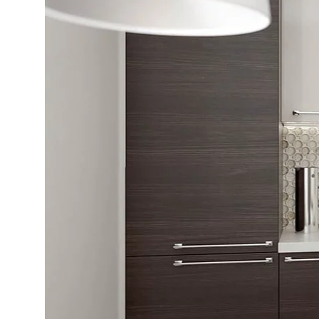
DLA BIZ
BLOG
MÓJ PROFIL
GDZIE KUPIĆ
O NAS
KARIERA
KONTAKT
PL
EN
SK
DE
UK
RU