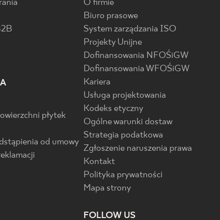
rania
O firmie
Biuro prasowe
B2B
System zarządzania ISO
Projekty Unijne
Dofinansowania NFOŚiGW
Dofinansowania WFOŚiGW
Kariera
IA
Usługa projektowania
Kodeks etyczny
powierzchni płytek
Ogólne warunki dostaw
Strategia podatkowa
odstąpienia od umowy
Zgłoszenie naruszenia prawa
reklamacji
Kontakt
Polityka prywatności
Mapa strony
FOLLOW US