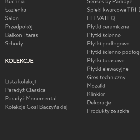
Kuchnia
Senses by Paradyż
Łazienka
Spieki kwarcowe TRI-
Salon
ELEVATEQ
Przedpokój
Płytki ceramiczne
Balkon i taras
Płytki ścienne
Schody
Płytki podłogowe
Płytki ścienno podło
Płytki tarasowe
KOLEKCJE
Płytki elewacyjne
Gres techniczny
Lista kolekcji
Mozaiki
Paradyż Classica
Klinkier
Paradyż Monumental
Dekoracje
Kolekcje Gosi Baczyńskiej
Produkty ze szkła