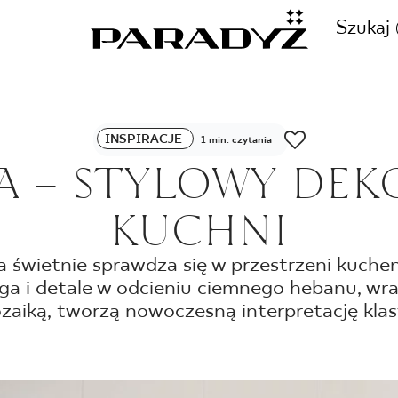
Szukaj
ZADZWOŃ DO NAS
INSPIRACJE
1 min. czytania
CJE
A – STYLOWY DEK
+48 80
KUCHNI
TY
a świetnie sprawdza się w przestrzeni kuchenn
a i detale w odcieniu ciemnego hebanu, wra
SKLEP INTERNETOWY
E
zaiką, tworzą nowoczesną interpretację klasy
44 736