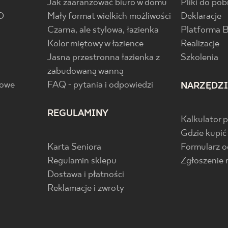
Jak zaaranżować biuro w domu
Pliki do pob
D
Mały format wielkich możliwości
Deklaracje
Czarna, ale stylowa, łazienka
Platforma 
Kolor miętowy w łazience
Realizacje
Jasna przestronna łazienka z
Szkolenia
zabudowaną wanną
gowe
FAQ - pytania i odpowiedzi
NARZĘDZ
REGULAMINY
Kalkulator 
Gdzie kupić
Karta Seniora
Formularz 
Regulamin sklepu
Zgłoszenie 
Dostawa i płatności
Reklamacje i zwroty