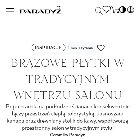
PL
EN
INSPIRACJE
SK
Po
INSPIRACJE
DE
1 min. czytania
S
UK
BRĄZOWE PŁYTKI W
S
PRODUKTY
RU
K
TRADYCYJNYM
KOLEKCJE
WNĘTRZU SALONU
Brąz ceramiki na podłodze i ścianach konsekwentnie
DLA BIZNESU
łączy przestrzeń ciepłą kolorystyką. Jasnoszara
kanapa oraz drewniany stolik do kawy, współtworzą
przestronny salon w tradycyjnym stylu.
Ceramika Paradyż