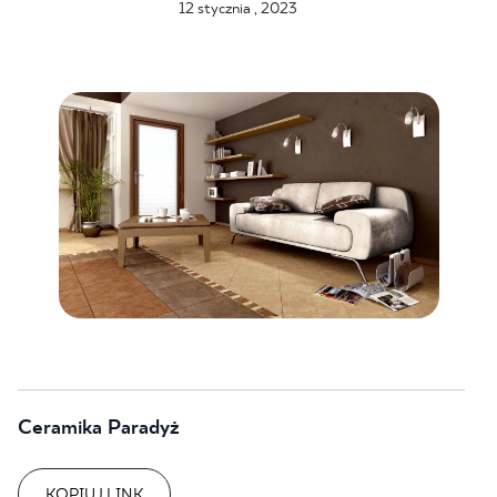
12 stycznia , 2023
BLOG
GDZIE KUPIĆ
O NAS
KARIERA
MÓJ PROFIL
KONTAKT
Ceramika Paradyż
PL
EN
SK
DE
UK
RU
KOPIUJ LINK