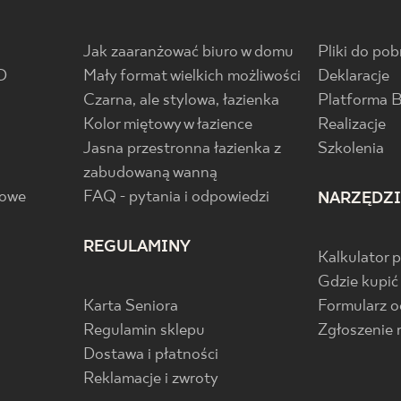
Jak zaaranżować biuro w domu
Pliki do pob
D
Mały format wielkich możliwości
Deklaracje
Czarna, ale stylowa, łazienka
Platforma 
Kolor miętowy w łazience
Realizacje
Jasna przestronna łazienka z
Szkolenia
zabudowaną wanną
gowe
FAQ - pytania i odpowiedzi
NARZĘDZ
REGULAMINY
Kalkulator 
Gdzie kupić
Karta Seniora
Formularz 
Regulamin sklepu
Zgłoszenie 
Dostawa i płatności
Reklamacje i zwroty