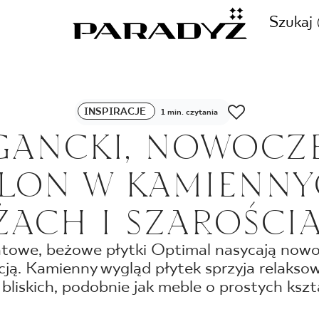
Szukaj
ZADZWOŃ DO NAS
INSPIRACJE
1 min. czytania
CJE
GANCKI, NOWOCZ
+48 80
LON W KAMIENN
TY
ŻACH I SZAROŚCI
SKLEP INTERNETOWY
E
towe, beżowe płytki Optimal nasycają nowo
44 736
cją. Kamienny wygląd płytek sprzyja relaksow
 bliskich, podobnie jak meble o prostych kszt