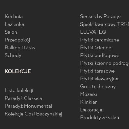
Kuchnia
Senses by Paradyż
Łazienka
Spieki kwarcowe TRI-
Salon
ELEVATEQ
Przedpokój
Płytki ceramiczne
Balkon i taras
Płytki ścienne
Schody
Płytki podłogowe
Płytki ścienno podło
Płytki tarasowe
KOLEKCJE
Płytki elewacyjne
Gres techniczny
Lista kolekcji
Mozaiki
Paradyż Classica
Klinkier
Paradyż Monumental
Dekoracje
Kolekcje Gosi Baczyńskiej
Produkty ze szkła