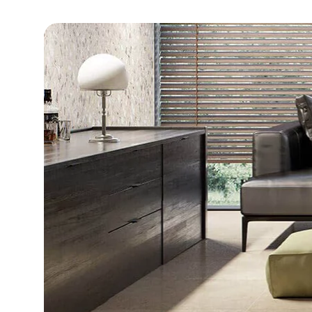
DLA BIZ
BLOG
MÓJ PROFIL
GDZIE KUPIĆ
O NAS
KARIERA
KONTAKT
PL
EN
SK
DE
UK
RU