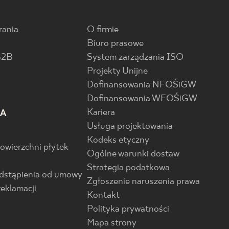
rania
O firmie
Biuro prasowe
B2B
System zarządzania ISO
Projekty Unijne
Dofinansowania NFOŚiGW
Dofinansowania WFOŚiGW
Kariera
IA
Usługa projektowania
Kodeks etyczny
powierzchni płytek
Ogólne warunki dostaw
Strategia podatkowa
odstąpienia od umowy
Zgłoszenie naruszenia prawa
reklamacji
Kontakt
Polityka prywatności
Mapa strony