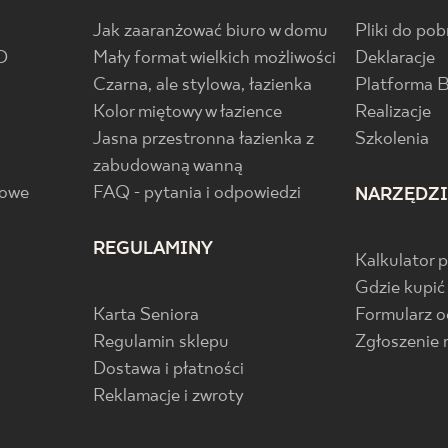
Jak zaaranżować biuro w domu
Pliki do pob
D
Mały format wielkich możliwości
Deklaracje
Czarna, ale stylowa, łazienka
Platforma 
Kolor miętowy w łazience
Realizacje
Jasna przestronna łazienka z
Szkolenia
zabudowaną wanną
gowe
FAQ - pytania i odpowiedzi
NARZĘDZ
REGULAMINY
Kalkulator 
Gdzie kupić
Karta Seniora
Formularz 
Regulamin sklepu
Zgłoszenie 
Dostawa i płatności
Reklamacje i zwroty