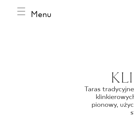
Menu
INSPIRA
KL
PRODUK
Taras tradycyjn
klinkierowyc
KOLEKCJ
pionowy, użyc
s