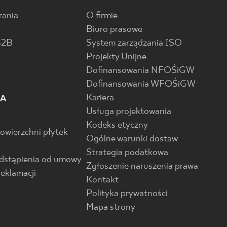
rania
O firmie
Biuro prasowe
B2B
System zarządzania ISO
Projekty Unijne
Dofinansowania NFOŚiGW
Dofinansowania WFOŚiGW
Kariera
IA
Usługa projektowania
Kodeks etyczny
powierzchni płytek
Ogólne warunki dostaw
Strategia podatkowa
odstąpienia od umowy
Zgłoszenie naruszenia prawa
reklamacji
Kontakt
Polityka prywatności
Mapa strony