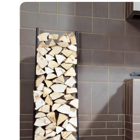
DLA BIZ
BLOG
MÓJ PROFIL
GDZIE KUPIĆ
O NAS
KARIERA
KONTAKT
PL
EN
SK
DE
UK
RU