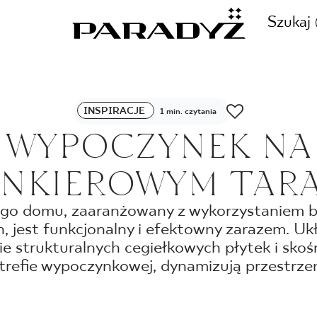
Szukaj
ZADZWOŃ DO NAS
INSPIRACJE
1 min. czytania
CJE
WYPOCZYNEK NA
+48 80
INKIEROWYM TARA
TY
ego domu, zaaranżowany z wykorzystaniem 
h, jest funkcjonalny i efektowny zarazem. Uk
SKLEP INTERNETOWY
E
ie strukturalnych cegiełkowych płytek i sko
44 736
trefie wypoczynkowej, dynamizują przestrze