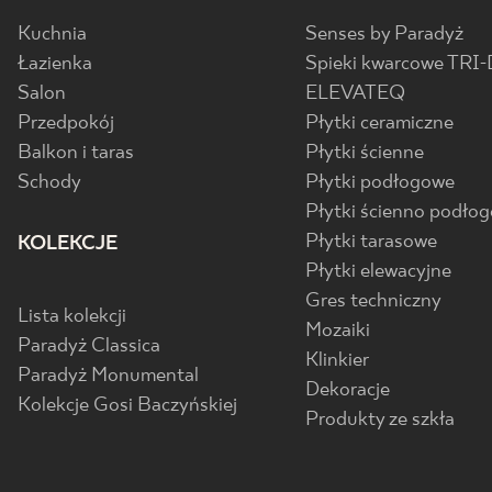
Kuchnia
Senses by Paradyż
Łazienka
Spieki kwarcowe TRI-
Salon
ELEVATEQ
Przedpokój
Płytki ceramiczne
Balkon i taras
Płytki ścienne
Schody
Płytki podłogowe
Płytki ścienno podło
Płytki tarasowe
KOLEKCJE
Płytki elewacyjne
Gres techniczny
Lista kolekcji
Mozaiki
Paradyż Classica
Klinkier
Paradyż Monumental
Dekoracje
Kolekcje Gosi Baczyńskiej
Produkty ze szkła