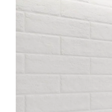
DLA BIZ
BLOG
MÓJ PROFIL
GDZIE KUPIĆ
O NAS
KARIERA
KONTAKT
PL
EN
SK
DE
UK
RU