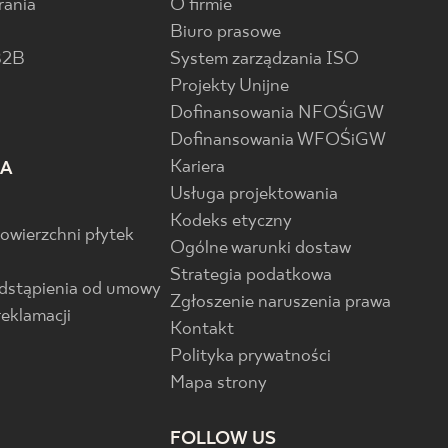
rania
O firmie
Biuro prasowe
B2B
System zarządzania ISO
Projekty Unijne
Dofinansowania NFOŚiGW
Dofinansowania WFOŚiGW
Kariera
IA
Usługa projektowania
Kodeks etyczny
powierzchni płytek
Ogólne warunki dostaw
Strategia podatkowa
odstąpienia od umowy
Zgłoszenie naruszenia prawa
reklamacji
Kontakt
Polityka prywatności
Mapa strony
FOLLOW US