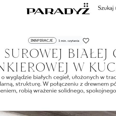
Szukaj
ZADZWOŃ DO NAS
INSPIRACJE
1 min. czytania
CJE
 SUROWEJ BIAŁEJ 
+48 80
NKIEROWEJ W KU
TY
o wyglądzie białych cegieł, ułożonych w tra
larną, strukturę. W połączeniu z drewnem p
SKLEP INTERNETOWY
E
niem, robią wrażenie solidnego, spokojnego
44 736