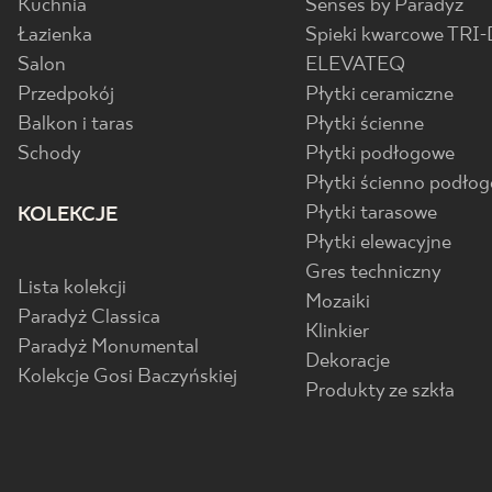
Kuchnia
Senses by Paradyż
Łazienka
Spieki kwarcowe TRI-
Salon
ELEVATEQ
Przedpokój
Płytki ceramiczne
Balkon i taras
Płytki ścienne
Schody
Płytki podłogowe
Płytki ścienno podło
Płytki tarasowe
KOLEKCJE
Płytki elewacyjne
Gres techniczny
Lista kolekcji
Mozaiki
Paradyż Classica
Klinkier
Paradyż Monumental
Dekoracje
Kolekcje Gosi Baczyńskiej
Produkty ze szkła