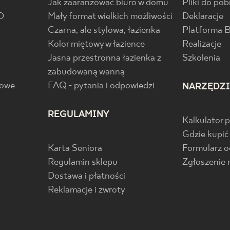
Jak zaaranżować biuro w domu
Pliki do pob
D
Mały format wielkich możliwości
Deklaracje
Czarna, ale stylowa, łazienka
Platforma 
Kolor miętowy w łazience
Realizacje
Jasna przestronna łazienka z
Szkolenia
zabudowaną wanną
gowe
FAQ - pytania i odpowiedzi
NARZĘDZ
REGULAMINY
Kalkulator 
Gdzie kupić
Karta Seniora
Formularz 
Regulamin sklepu
Zgłoszenie 
Dostawa i płatności
Reklamacje i zwroty