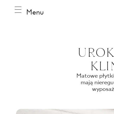
Menu
INSPIRA
UROK
KLI
PRODUK
Matowe płytki 
mają nieregu
KOLEKCJ
wyposaże