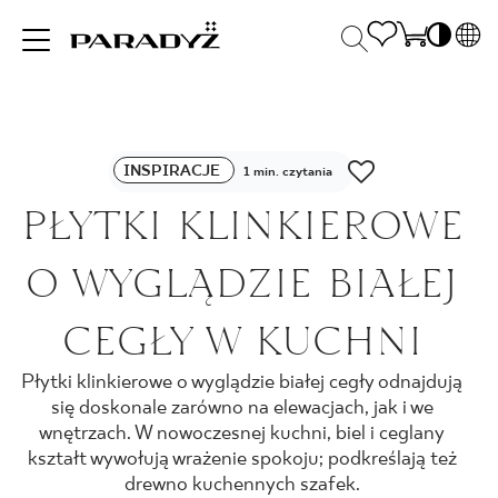
PL
EN
INSPIRACJE
SK
Po
INSPIRACJE
DE
1 min. czytania
S
UK
PŁYTKI KLINKIEROWE
S
PRODUKTY
RU
K
O WYGLĄDZIE BIAŁEJ
KOLEKCJE
CEGŁY W KUCHNI
Płytki klinkierowe o wyglądzie białej cegły odnajdują
DLA BIZNESU
się doskonale zarówno na elewacjach, jak i we
wnętrzach. W nowoczesnej kuchni, biel i ceglany
kształt wywołują wrażenie spokoju; podkreślają też
drewno kuchennych szafek.