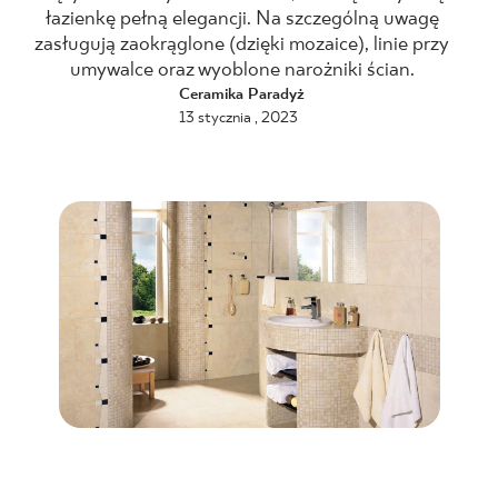
łazienkę pełną elegancji. Na szczególną uwagę
BLOG
zasługują zaokrąglone (dzięki mozaice), linie przy
umywalce oraz wyoblone narożniki ścian.
Ceramika Paradyż
GDZIE KUPIĆ
13 stycznia , 2023
O NAS
KARIERA
MÓJ PROFIL
KONTAKT
PL
EN
SK
DE
UK
RU