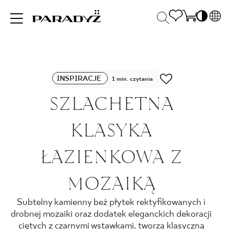
PL
EN
INSPIRACJE
SK
Po
INSPIRACJE
DE
1 min. czytania
S
UK
SZLACHETNA
S
PRODUKTY
RU
K
KLASYKA
KOLEKCJE
ŁAZIENKOWA Z
MOZAIKĄ
DLA BIZNESU
Subtelny kamienny beż płytek rektyfikowanych i
drobnej mozaiki oraz dodatek eleganckich dekoracji
ciętych z czarnymi wstawkami, tworzą klasyczną