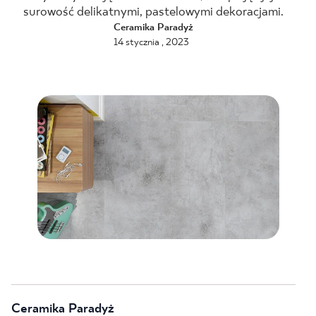
surowość delikatnymi, pastelowymi dekoracjami.
BLOG
Ceramika Paradyż
14 stycznia , 2023
GDZIE KUPIĆ
O NAS
KARIERA
MÓJ PROFIL
KONTAKT
PL
EN
SK
DE
UK
RU
Ceramika Paradyż