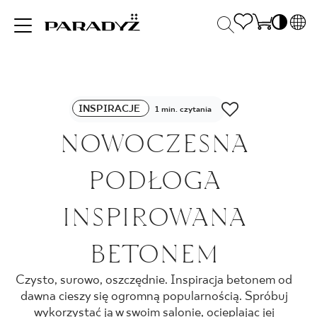
PL
EN
INSPIRACJE
SK
Po
INSPIRACJE
DE
1 min. czytania
S
UK
NOWOCZESNA
S
PRODUKTY
RU
K
PODŁOGA
KOLEKCJE
INSPIROWANA
BETONEM
DLA BIZNESU
Czysto, surowo, oszczędnie. Inspiracja betonem od
dawna cieszy się ogromną popularnością. Spróbuj
wykorzystać ją w swoim salonie, ocieplając jej