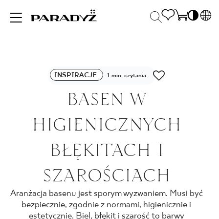
PL
EN
INSPIRACJE
SK
Po
INSPIRACJE
DE
1 min. czytania
S
UK
BASEN W
S
PRODUKTY
RU
K
HIGIENICZNYCH
KOLEKCJE
BŁĘKITACH I
SZAROŚCIACH
DLA BIZNESU
Aranżacja basenu jest sporym wyzwaniem. Musi być
bezpiecznie, zgodnie z normami, higienicznie i
estetycznie. Biel, błękit i szarość to barwy