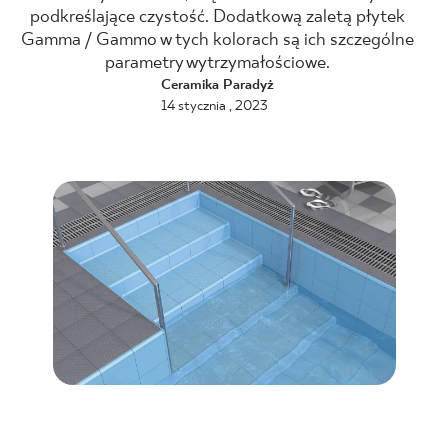
podkreślające czystość. Dodatkową zaletą płytek
BLOG
Gamma / Gammo w tych kolorach są ich szczególne
parametry wytrzymałościowe.
Ceramika Paradyż
GDZIE KUPIĆ
14 stycznia , 2023
O NAS
KARIERA
MÓJ PROFIL
KONTAKT
PL
EN
SK
DE
UK
RU