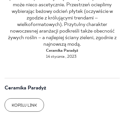
może nieco ascetycznie. Przestrzeń ocieplimy
BLOG
wybierając beżowy odcień płytek (oczywiście w
zgodzie z królującymi trendami –
wielkoformatowych). Przytulny charakter
GDZIE KUPIĆ
nowoczesnej aranżacji podkreśli także obecność
żywych roślin – a najlepiej ściany zieleni, zgodnie z
O NAS
najnowszą modą.
Ceramika Paradyż
KARIERA
14 stycznia , 2023
MÓJ PROFIL
Ceramika Paradyż
KONTAKT
KOPIUJ LINK
PL
EN
SK
DE
UK
RU