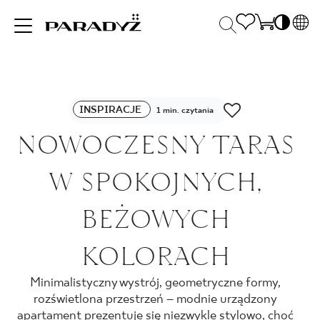
PL
EN
INSPIRACJE
SK
Po
INSPIRACJE
DE
1 min. czytania
S
UK
NOWOCZESNY TARAS
S
PRODUKTY
RU
K
W SPOKOJNYCH,
KOLEKCJE
BEŻOWYCH
KOLORACH
DLA BIZNESU
Minimalistyczny wystrój, geometryczne formy,
rozświetlona przestrzeń – modnie urządzony
apartament prezentuje się niezwykle stylowo, choć