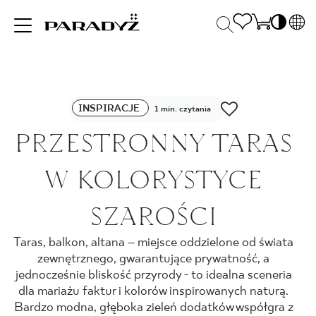
PL
EN
INSPIRACJE
SK
Po
INSPIRACJE
DE
1 min. czytania
S
UK
PRZESTRONNY TARAS
S
PRODUKTY
RU
K
W KOLORYSTYCE
KOLEKCJE
SZAROŚCI
Taras, balkon, altana – miejsce oddzielone od świata
DLA BIZNESU
zewnętrznego, gwarantujące prywatność, a
jednocześnie bliskość przyrody - to idealna sceneria
dla mariażu faktur i kolorów inspirowanych naturą.
Bardzo modna, głęboka zieleń dodatków współgra z