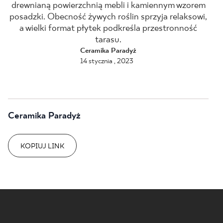
drewnianą powierzchnią mebli i kamiennym wzorem
posadzki. Obecność żywych roślin sprzyja relaksowi,
BLOG
a wielki format płytek podkreśla przestronność
tarasu.
GDZIE KUPIĆ
Ceramika Paradyż
14 stycznia , 2023
O NAS
KARIERA
Ceramika Paradyż
MÓJ PROFIL
KOPIUJ LINK
KONTAKT
PL
EN
SK
DE
UK
RU