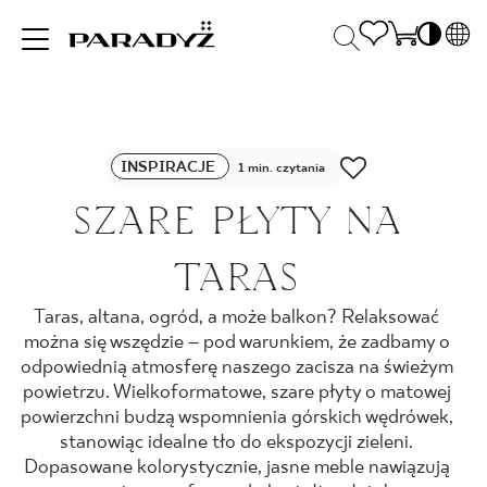
PL
EN
INSPIRACJE
SK
Po
INSPIRACJE
DE
1 min. czytania
S
UK
SZARE PŁYTY NA
S
PRODUKTY
RU
K
TARAS
KOLEKCJE
Taras, altana, ogród, a może balkon? Relaksować
można się wszędzie – pod warunkiem, że zadbamy o
odpowiednią atmosferę naszego zacisza na świeżym
DLA BIZNESU
powietrzu. Wielkoformatowe, szare płyty o matowej
powierzchni budzą wspomnienia górskich wędrówek,
stanowiąc idealne tło do ekspozycji zieleni.
Dopasowane kolorystycznie, jasne meble nawiązują