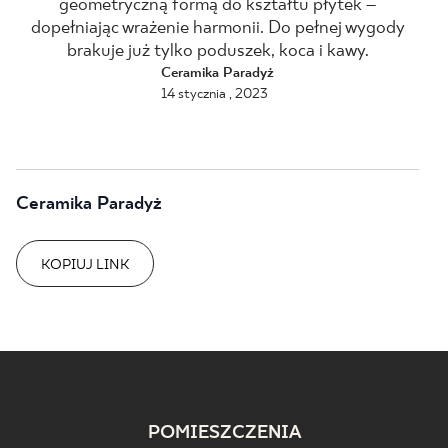
geometryczną formą do kształtu płytek –
dopełniając wrażenie harmonii. Do pełnej wygody
BLOG
brakuje już tylko poduszek, koca i kawy.
Ceramika Paradyż
GDZIE KUPIĆ
14 stycznia , 2023
O NAS
KARIERA
Ceramika Paradyż
KOPIUJ LINK
MÓJ PROFIL
KONTAKT
PL
EN
SK
DE
UK
RU
POMIESZCZENIA