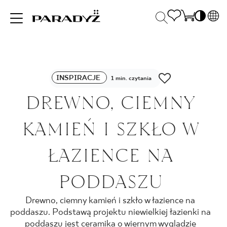
PL
EN
INSPIRACJE
SK
Po
INSPIRACJE
DE
1 min. czytania
S
UK
DREWNO, CIEMNY
S
PRODUKTY
RU
K
KAMIEŃ I SZKŁO W
KOLEKCJE
ŁAZIENCE NA
PODDASZU
DLA BIZNESU
Drewno, ciemny kamień i szkło w łazience na
poddaszu. Podstawą projektu niewielkiej łazienki na
poddaszu jest ceramika o wiernym wyglądzie