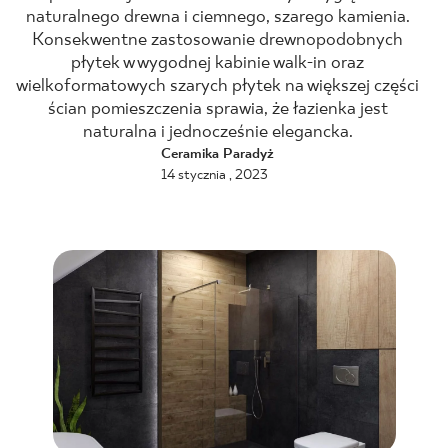
naturalnego drewna i ciemnego, szarego kamienia.
BLOG
Konsekwentne zastosowanie drewnopodobnych
płytek w wygodnej kabinie walk-in oraz
wielkoformatowych szarych płytek na większej części
GDZIE KUPIĆ
ścian pomieszczenia sprawia, że łazienka jest
naturalna i jednocześnie elegancka.
O NAS
Ceramika Paradyż
14 stycznia , 2023
KARIERA
MÓJ PROFIL
KONTAKT
PL
EN
SK
DE
UK
RU