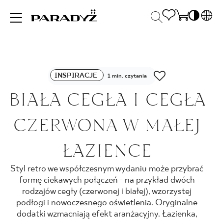
PL
EN
INSPIRACJE
SK
Po
INSPIRACJE
DE
1 min. czytania
S
UK
BIAŁA CEGŁA I CEGŁA
S
PRODUKTY
RU
K
CZERWONA W MAŁEJ
KOLEKCJE
ŁAZIENCE
Styl retro we współczesnym wydaniu może przybrać
DLA BIZNESU
formę ciekawych połączeń - na przykład dwóch
rodzajów cegły (czerwonej i białej), wzorzystej
podłogi i nowoczesnego oświetlenia. Oryginalne
dodatki wzmacniają efekt aranżacyjny. Łazienka,