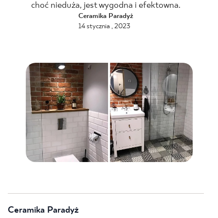
choć nieduża, jest wygodna i efektowna.
BLOG
Ceramika Paradyż
14 stycznia , 2023
GDZIE KUPIĆ
O NAS
KARIERA
MÓJ PROFIL
KONTAKT
PL
EN
SK
DE
UK
RU
Ceramika Paradyż