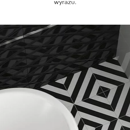
NESU
wyrazu.
FOLLOW US