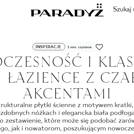
Szukaj
ZADZWOŃ DO NAS
INSPIRACJE
1 min. czytania
CJE
CZESNOŚĆ I KLAS
+48 80
J ŁAZIENCE Z CZ
TY
AKCENTAMI
SKLEP INTERNETOWY
E
trukturalne płytki ścienne z motywem kratki,
44 736
zdobnych nóżkach i elegancka biała podłoga
to zestawienie, które może się podobać zar
nego, jak i nowatorom, poszukującym nowocz