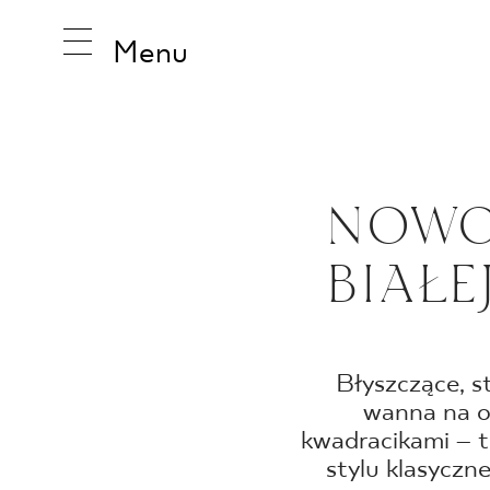
Menu
INSPIRA
NOWO
BIAŁE
PRODUK
KOLEKCJ
Błyszczące, s
wanna na o
kwadracikami – 
stylu klasycz