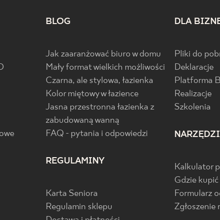
BLOG
DLA BIZN
Jak zaaranżować biuro w domu
Pliki do pob
D
Mały format wielkich możliwości
Deklaracje
Czarna, ale stylowa, łazienka
Platforma 
Kolor miętowy w łazience
Realizacje
Jasna przestronna łazienka z
Szkolenia
zabudowaną wanną
gowe
FAQ - pytania i odpowiedzi
NARZĘDZ
REGULAMINY
Kalkulator 
Gdzie kupić
Karta Seniora
Formularz 
Regulamin sklepu
Zgłoszenie 