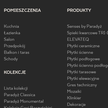
POMIESZCZENIA
PRODUKTY
Kuchnia
Senses by Paradyż
Łazienka
Spieki kwarcowe TRI-
Salon
ELEVATEQ
Przedpokój
Płytki ceramiczne
Balkon i taras
Płytki ścienne
Schody
Płytki podłogowe
Płytki ścienno podło
Płytki tarasowe
KOLEKCJE
Płytki elewacyjne
Gres techniczny
Lista kolekcji
Mozaiki
Paradyż Classica
Klinkier
Paradyż Monumental
Dekoracje