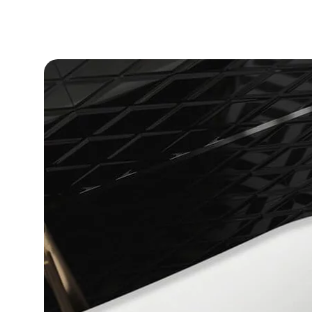
DLA BIZ
BLOG
MÓJ PROFIL
GDZIE KUPIĆ
O NAS
KARIERA
KONTAKT
PL
EN
SK
DE
UK
RU