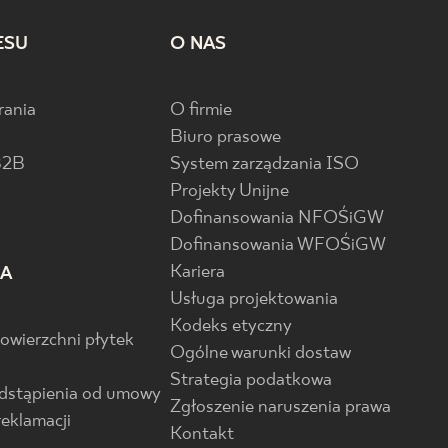
ESU
O NAS
rania
O firmie
Biuro prasowe
B2B
System zarządzania ISO
Projekty Unijne
Dofinansowania NFOŚiGW
Dofinansowania WFOŚiGW
Kariera
IA
Usługa projektowania
Kodeks etyczny
powierzchni płytek
Ogólne warunki dostaw
Strategia podatkowa
odstąpienia od umowy
Zgłoszenie naruszenia prawa
reklamacji
Kontakt