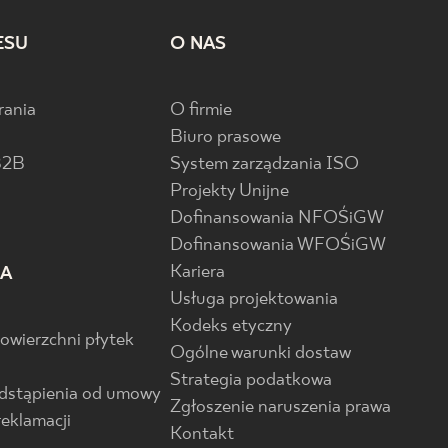
ESU
O NAS
rania
O firmie
Biuro prasowe
B2B
System zarządzania ISO
Projekty Unijne
Dofinansowania NFOŚiGW
Dofinansowania WFOŚiGW
Kariera
IA
Usługa projektowania
Kodeks etyczny
powierzchni płytek
Ogólne warunki dostaw
Strategia podatkowa
odstąpienia od umowy
Zgłoszenie naruszenia prawa
reklamacji
Kontakt