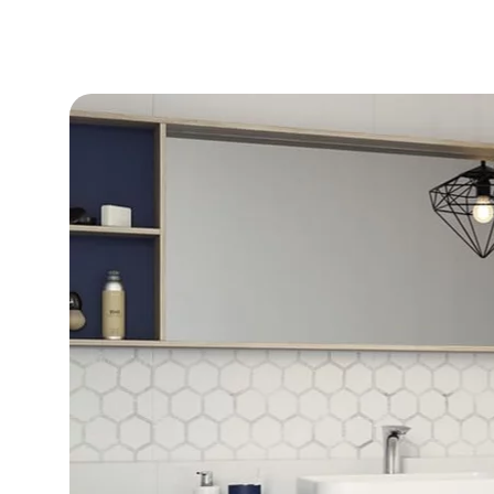
DLA BIZ
BLOG
MÓJ PROFIL
GDZIE KUPIĆ
O NAS
KARIERA
KONTAKT
PL
EN
SK
DE
UK
RU