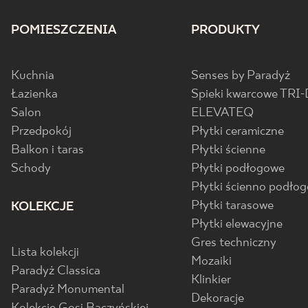
POMIESZCZENIA
PRODUKTY
Kuchnia
Senses by Paradyż
Łazienka
Spieki kwarcowe TRI-
Salon
ELEVATEQ
Przedpokój
Płytki ceramiczne
Balkon i taras
Płytki ścienne
Schody
Płytki podłogowe
Płytki ścienno podło
Płytki tarasowe
KOLEKCJE
Płytki elewacyjne
Gres techniczny
Lista kolekcji
Mozaiki
Paradyż Classica
Klinkier
Paradyż Monumental
Dekoracje