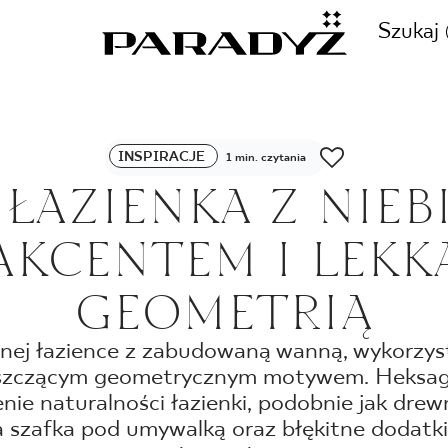
Szukaj
ZADZWOŃ DO NAS
INSPIRACJE
1 min. czytania
CJE
 ŁAZIENKA Z NIEB
+48 80
AKCENTEM I LEKK
TY
GEOMETRIĄ
SKLEP INTERNETOWY
E
nej łazience z zabudowaną wanną, wykorzyst
44 736
łyszczącym geometrycznym motywem. Heksag
nie naturalności łazienki, podobnie jak dre
a szafka pod umywalką oraz błękitne dodatki