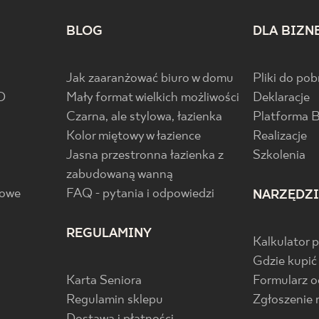
BLOG
DLA BIZN
Jak zaaranżować biuro w domu
Pliki do pob
D
Mały format wielkich możliwości
Deklaracje
Czarna, ale stylowa, łazienka
Platforma 
Kolor miętowy w łazience
Realizacje
Jasna przestronna łazienka z
Szkolenia
zabudowaną wanną
gowe
FAQ - pytania i odpowiedzi
NARZĘDZ
REGULAMINY
Kalkulator 
Gdzie kupić
Karta Seniora
Formularz 
Regulamin sklepu
Zgłoszenie 