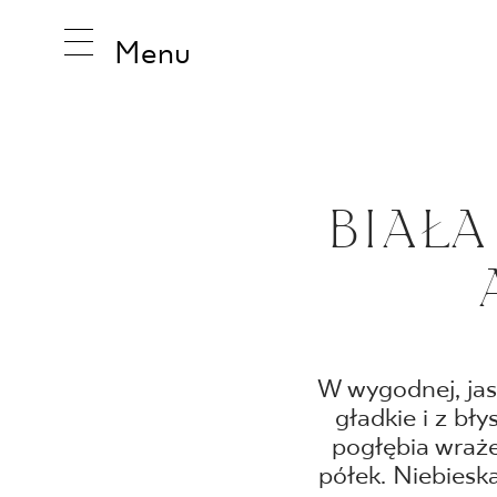
Menu
INSPIRA
BIAŁA
PRODUK
KOLEKCJ
W wygodnej, jas
gładkie i z b
pogłębia wraże
półek. Niebiesk