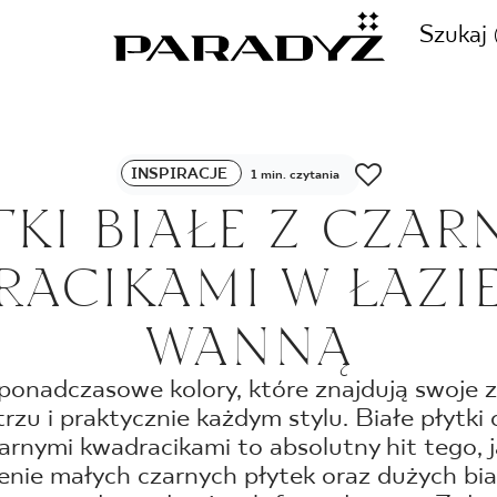
Szukaj
ZADZWOŃ DO NAS
INSPIRACJE
1 min. czytania
CJE
TKI BIAŁE Z CZAR
+48 80
ACIKAMI W ŁAZI
TY
WANNĄ
SKLEP INTERNETOWY
E
o ponadczasowe kolory, które znajdują swoje
44 736
zu i praktycznie każdym stylu. Białe płytki
arnymi kwadracikami to absolutny hit tego, ja
nie małych czarnych płytek oraz dużych biały