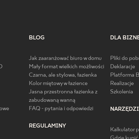
BLOG
DLA BIZN
Jak zaaranżować biuro w domu
Pliki do pob
D
Mały format wielkich możliwości
Deklaracje
Czarna, ale stylowa, łazienka
Platforma 
Kolor miętowy w łazience
Realizacje
Jasna przestronna łazienka z
Szkolenia
zabudowaną wanną
gowe
FAQ - pytania i odpowiedzi
NARZĘDZ
REGULAMINY
Kalkulator 
Gdzie kupić