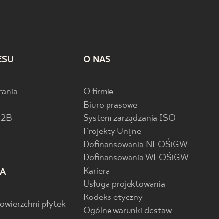
ESU
O NAS
rania
O firmie
Biuro prasowe
B2B
System zarządzania ISO
Projekty Unijne
Dofinansowania NFOŚiGW
Dofinansowania WFOŚiGW
Kariera
IA
Usługa projektowania
Kodeks etyczny
powierzchni płytek
Ogólne warunki dostaw