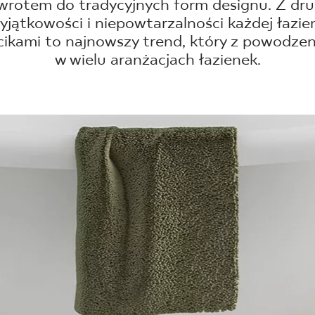
NESU
owrotem do tradycyjnych form designu. Z dru
jątkowości i niepowtarzalności każdej łazienc
FOLLOW US
ikami to najnowszy trend, który z powodzen
w wielu aranżacjach łazienek.