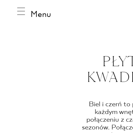
Menu
INSPIRA
PŁY
KWADR
PRODUK
KOLEKCJ
Biel i czerń t
każdym wnętr
połączeniu z cz
sezonów. Połącze