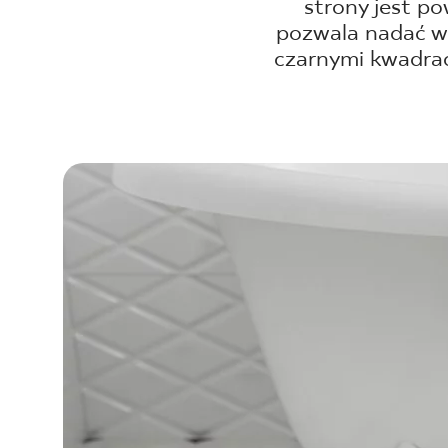
DLA BIZ
strony jest p
pozwala nadać wy
czarnymi kwadrac
BLOG
MÓJ PROFIL
GDZIE KUPIĆ
O NAS
KARIERA
KONTAKT
PL
EN
SK
DE
UK
RU