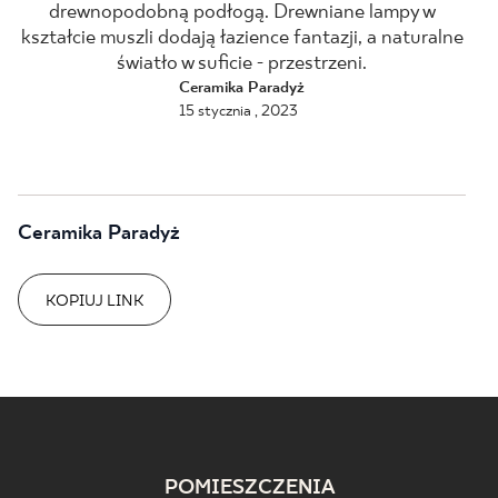
drewnopodobną podłogą. Drewniane lampy w
kształcie muszli dodają łazience fantazji, a naturalne
BLOG
światło w suficie - przestrzeni.
Ceramika Paradyż
GDZIE KUPIĆ
15 stycznia , 2023
O NAS
KARIERA
Ceramika Paradyż
MÓJ PROFIL
KOPIUJ LINK
KONTAKT
PL
EN
SK
DE
UK
RU
POMIESZCZENIA