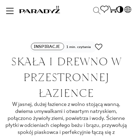
PL
EN
INSPIRACJE
SK
Po
INSPIRACJE
DE
1 min. czytania
S
UK
SKAŁA I DREWNO W
S
PRODUKTY
RU
K
PRZESTRONNEJ
KOLEKCJE
ŁAZIENCE
W jasnej, dużej łazience z wolno stojącą wanną,
DLA BIZNESU
dwiema umywalkami i otwartym natryskiem,
połączono żywioły ziemi, powietrza i wody. Ścienne
płytki w odcieniach ciepłego beżu i brązu, przywołują
spokój piaskowca i perfekcyjnie łączą się z