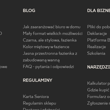
BLOG
DLA BIZN
Jak zaaranżować biuro w domu
Pliki do pob
D
Mały format wielkich możliwości
Deklaracje
Czarna, ale stylowa, łazienka
Platforma 
Kolor miętowy w łazience
Realizacje
Jasna przestronna łazienka z
Szkolenia
zabudowaną wanną
gowe
FAQ - pytania i odpowiedzi
NARZĘDZ
REGULAMINY
Kalkulator 
Gdzie kupić
Karta Seniora
Formularz 
Regulamin sklepu
Zgłoszenie 