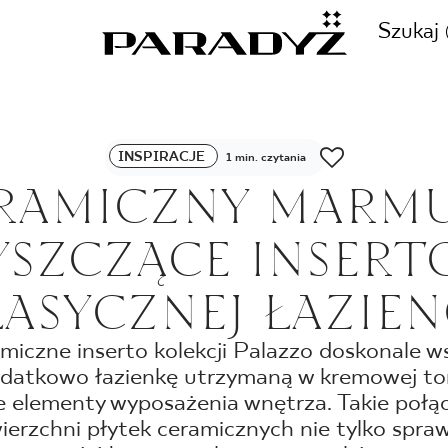
Szukaj
ZADZWOŃ DO NAS
INSPIRACJE
1 min. czytania
CJE
RAMICZNY MARMU
+48 80
YSZCZĄCE INSERT
TY
LASYCZNEJ ŁAZIEN
SKLEP INTERNETOWY
E
miczne inserto kolekcji Palazzo doskonale ws
44 736
atkowo łazienkę utrzymaną w kremowej ton
e elementy wyposażenia wnętrza. Takie połąc
ierzchni płytek ceramicznych nie tylko spraw