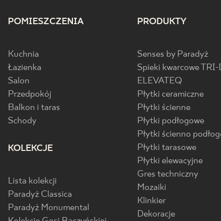
POMIESZCZENIA
PRODUKTY
Kuchnia
Senses by Paradyż
Łazienka
Spieki kwarcowe TRI-
Salon
ELEVATEQ
Przedpokój
Płytki ceramiczne
Balkon i taras
Płytki ścienne
Schody
Płytki podłogowe
Płytki ścienno podło
Płytki tarasowe
KOLEKCJE
Płytki elewacyjne
Gres techniczny
Lista kolekcji
Mozaiki
Paradyż Classica
Klinkier
Paradyż Monumental
Dekoracje