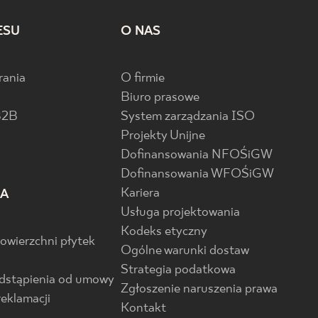
ESU
O NAS
rania
O firmie
Biuro prasowe
B2B
System zarządzania ISO
Projekty Unijne
Dofinansowania NFOŚiGW
Dofinansowania WFOŚiGW
Kariera
IA
Usługa projektowania
Kodeks etyczny
powierzchni płytek
Ogólne warunki dostaw
Strategia podatkowa
odstąpienia od umowy
Zgłoszenie naruszenia prawa
reklamacji
Kontakt