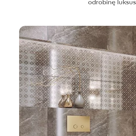
DLA BIZ
odrobinę luksus
BLOG
MÓJ PROFIL
GDZIE KUPIĆ
O NAS
KARIERA
KONTAKT
PL
EN
SK
DE
UK
RU