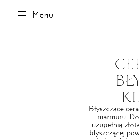
Menu
INSPIRA
CE
BŁ
PRODUK
K
KOLEKCJ
Błyszczące cera
marmuru. Dod
uzupełnią złot
błyszczącej pow