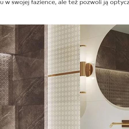
NESU
u w swojej łazience, ale też pozwoli ją optyc
FOLLOW US