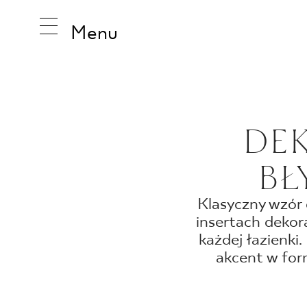
Menu
INSPIRA
DEK
BŁ
PRODUK
Klasyczny wzór 
insertach dekor
KOLEKCJ
każdej łazienki
akcent w for