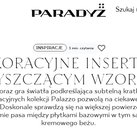
Szukaj
ZADZWOŃ DO NAS
INSPIRACJE
1 min. czytania
CJE
ORACYJNE INSER
+48 80
YSZCZĄCYM WZO
TY
oraz gra światła podkreślająca subtelną kr
acyjnych kolekcji Palazzo pozwolą na cieka
SKLEP INTERNETOWY
E
. Doskonale sprawdzą się na większej powierzc
44 736
mie pasa między płytkami bazowymi w tym 
kremowego beżu.