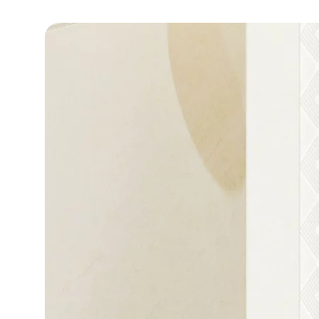
DLA BIZ
BLOG
MÓJ PROFIL
GDZIE KUPIĆ
O NAS
KARIERA
KONTAKT
PL
EN
SK
DE
UK
RU