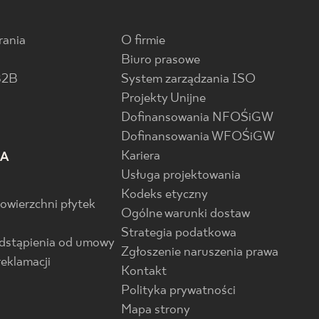
rania
O firmie
Biuro prasowe
B2B
System zarządzania ISO
Projekty Unijne
Dofinansowania NFOŚiGW
Dofinansowania WFOŚiGW
Kariera
IA
Usługa projektowania
Kodeks etyczny
powierzchni płytek
Ogólne warunki dostaw
Strategia podatkowa
odstąpienia od umowy
Zgłoszenie naruszenia prawa
reklamacji
Kontakt
Polityka prywatności
Mapa strony