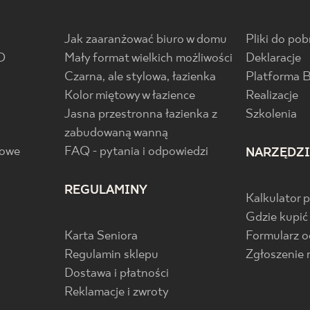
Jak zaaranżować biuro w domu
Pliki do pob
D
Mały format wielkich możliwości
Deklaracje
Czarna, ale stylowa, łazienka
Platforma 
Kolor miętowy w łazience
Realizacje
Jasna przestronna łazienka z
Szkolenia
zabudowaną wanną
gowe
FAQ - pytania i odpowiedzi
NARZĘDZ
REGULAMINY
Kalkulator 
Gdzie kupić
Karta Seniora
Formularz 
Regulamin sklepu
Zgłoszenie 
Dostawa i płatności
Reklamacje i zwroty