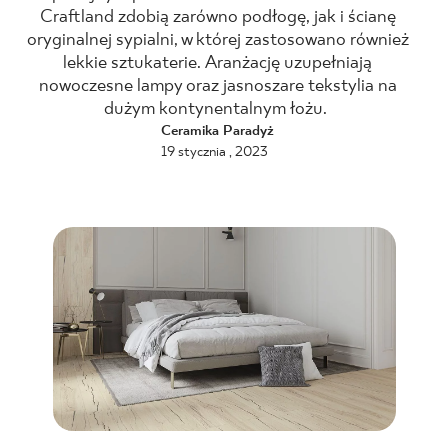
Craftland zdobią zarówno podłogę, jak i ścianę
BLOG
oryginalnej sypialni, w której zastosowano również
lekkie sztukaterie. Aranżację uzupełniają
nowoczesne lampy oraz jasnoszare tekstylia na
GDZIE KUPIĆ
dużym kontynentalnym łożu.
Ceramika Paradyż
O NAS
19 stycznia , 2023
KARIERA
MÓJ PROFIL
KONTAKT
PL
EN
SK
DE
UK
RU