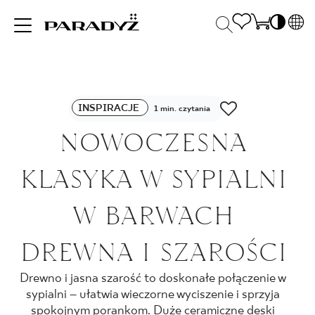
PL
EN
INSPIRACJE
SK
Po
INSPIRACJE
DE
1 min. czytania
S
UK
NOWOCZESNA
S
PRODUKTY
RU
K
KLASYKA W SYPIALNI
KOLEKCJE
W BARWACH
DREWNA I SZAROŚCI
DLA BIZNESU
Drewno i jasna szarość to doskonałe połączenie w
sypialni – ułatwia wieczorne wyciszenie i sprzyja
spokojnym porankom. Duże ceramiczne deski