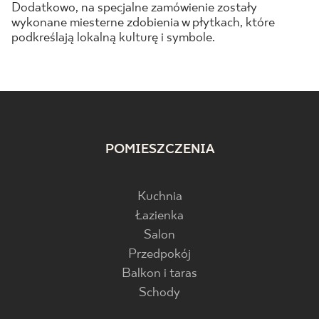
Dodatkowo, na specjalne zamówienie zostały
wykonane miesterne zdobienia w płytkach, które
podkreślają lokalną kulturę i symbole.
POMIESZCZENIA
Kuchnia
Łazienka
Salon
Przedpokój
Balkon i taras
Schody