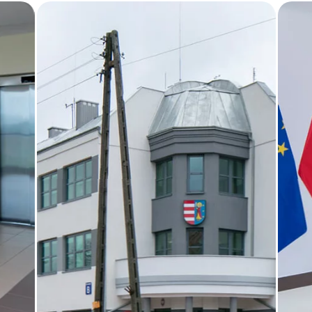
BLOG
GDZIE KUPIĆ
O NAS
KARIERA
MÓJ PROFIL
KONTAKT
PL
EN
SK
DE
UK
RU