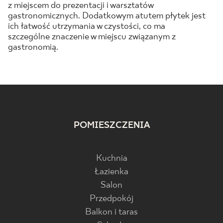
z miejscem do prezentacji i warsztatów
gastronomicznych. Dodatkowym atutem płytek jest
ich łatwość utrzymania w czystości, co ma
szczególne znaczenie w miejscu związanym z
gastronomią.
POMIESZCZENIA
Kuchnia
Łazienka
Salon
Przedpokój
Balkon i taras