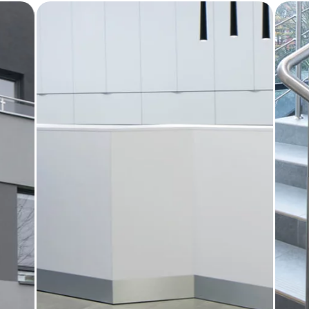
BLOG
GDZIE KUPIĆ
O NAS
KARIERA
MÓJ PROFIL
KONTAKT
PL
EN
SK
DE
UK
RU