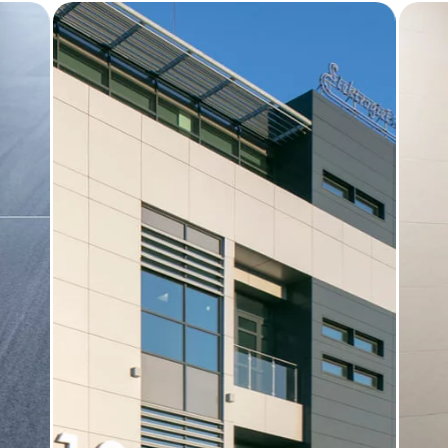
BLOG
GDZIE KUPIĆ
O NAS
KARIERA
MÓJ PROFIL
KONTAKT
PL
EN
SK
DE
UK
RU