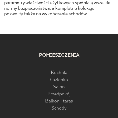
parametry właściwości użytkowych spełniają wszelkie
normy bezpieczeństwa, a kompletne kolekcje
pozwoliły także na wykończenie schodów.
POMIESZCZENIA
Kuchnia
Łazienka
Salon
Przedpokój
Balkon i taras
Schody