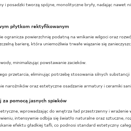
any i posadzki tworzą spójne, monolityczne bryły, nadając nawet
kowym płytkom rektyfikowanym
 ogranicza powierzchnię podatną na wnikanie wilgoci oraz rozwó
czelną barierę, która uniemożliwia trwałe wiązanie się zanieczysz
wody, minimalizując powstawanie zacieków.
ego przetarcia, eliminując potrzebę stosowania silnych substancji
e narożników oraz estetyczne osadzanie armatury i ceramiki sani
j za pomocą jasnych spieków
tryczne, wprowadzając do wnętrza ład przestrzenny i wrażenie w
eniu, intensywnie odbija się światło naturalne oraz sztuczne, roz
kanie efektu gładkiej tafli, co podnosi standard estetyczny całe