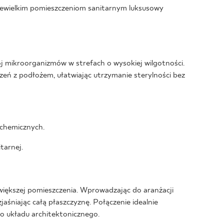
 niewielkim pomieszczeniom sanitarnym luksusowy
j mikroorganizmów w strefach o wysokiej wilgotności.
czeń z podłożem, ułatwiając utrzymanie sterylności bez
 chemicznych.
tarnej.
iększej pomieszczenia. Wprowadzając do aranżacji
jaśniając całą płaszczyznę. Połączenie idealnie
go układu architektonicznego.