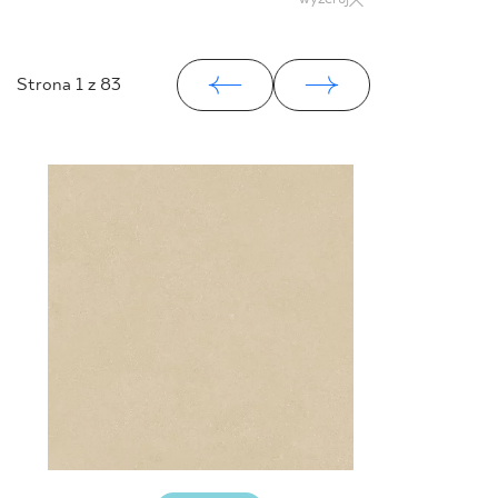
Strona
1
z 83