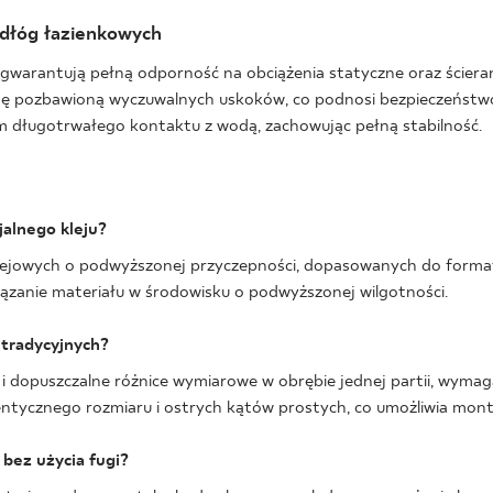
odłóg łazienkowych
warantują pełną odporność na obciążenia statyczne oraz ściera
zyznę pozbawioną wyczuwalnych uskoków, co podnosi bezpieczeńst
m długotrwałego kontaktu z wodą, zachowując pełną stabilność.
jalnego kleju?
jowych o podwyższonej przyczepności, dopasowanych do formatu
ązanie materiału w środowisku o podwyższonej wilgotności.
 tradycyjnych?
i dopuszczalne różnice wymiarowe w obrębie jednej partii, wymagaj
ntycznego rozmiaru i ostrych kątów prostych, co umożliwia mont
bez użycia fugi?