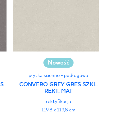
Nowość
płytka ścienno - podłogowa
płytka ś
ES
CONVERO GREY GRES SZKL.
ELORIA A
REKT. MAT
SZKL. REK
rektyfikacja
strukt
119,8 x 119,8 cm
119