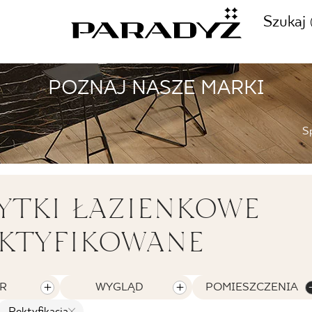
Szukaj
POZNAJ NASZE MARKI
ZADZWOŃ DO NAS
CJE
S
+48 80
TY
YTKI ŁAZIENKOWE
KTYFIKOWANE
SKLEP INTERNETOWY
E
44 736
R
WYGLĄD
POMIESZCZENIA
Rektyfikacja