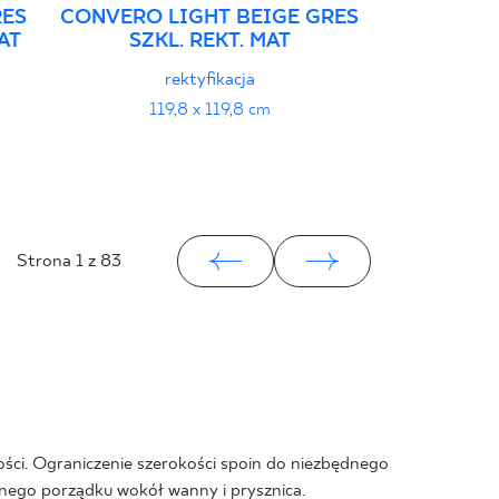
RES
CONVERO LIGHT BEIGE GRES
ELORIA B
AT
SZKL. REKT. MAT
REKT. 
rektyfikacja
strukt
119,8 x 119,8 cm
119
Strona
1
z 83
ości. Ograniczenie szerokości spoin do niezbędnego
nego porządku wokół wanny i prysznica.