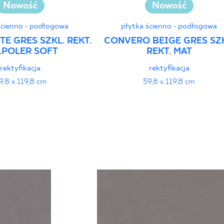
Nowość
Nowość
ścienno - podłogowa
płytka ścienno - podłogowa
TE GRES SZKL. REKT.
CONVERO BEIGE GRES SZK
ŁPOLER SOFT
REKT. MAT
rektyfikacja
rektyfikacja
9,8 x 119,8 cm
59,8 x 119,8 cm