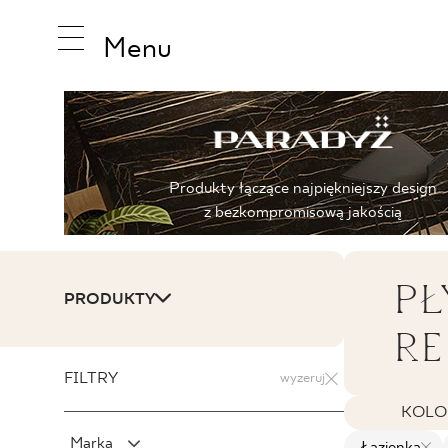
Menu
INSPIRA
Produkty łączące najpiękniejszy design
z bezkompromisową jakością
PRODUK
PŁ
PRODUKTY
RE
KOLEKCJ
FILTRY
wyzeruj
KOLO
Marka
Łazienka