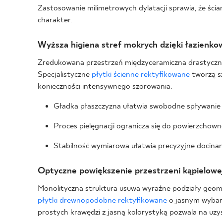
Zastosowanie milimetrowych dylatacji sprawia, że ści
charakter.
Wyższa higiena stref mokrych dzięki łazien
Zredukowana przestrzeń międzyceramiczna drastycznie
Specjalistyczne
płytki ścienne rektyfikowane
tworzą sz
konieczności intensywnego szorowania.
Gładka płaszczyzna ułatwia swobodne spływanie 
Proces pielęgnacji ogranicza się do powierzchown
Stabilność wymiarowa ułatwia precyzyjne docinani
Optyczne powiększenie przestrzeni kąpielowe
Monolityczna struktura usuwa wyraźne podziały geome
płytki drewnopodobne rektyfikowane
o jasnym wybarwi
prostych krawędzi z jasną kolorystyką pozwala na uzys