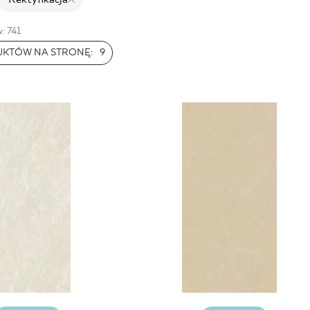
NESU
FOLLOW US
: 741
UKTÓW NA STRONĘ:
9