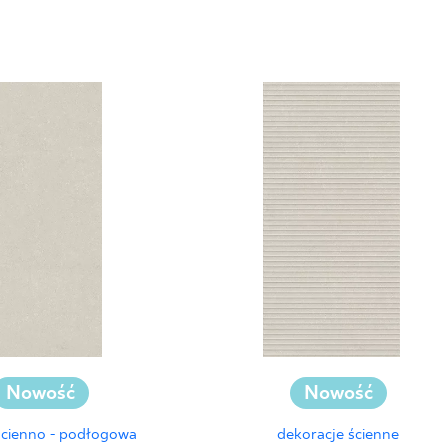
Nowość
Nowość
ścienno - podłogowa
dekoracje ścienne