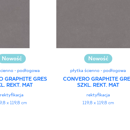
Nowość
Nowość
ścienno - podłogowa
płytka ścienno - podłogowa
O GRAPHITE GRES
CONVERO GRAPHITE GR
L. REKT. MAT
SZKL. REKT. MAT
rektyfikacja
rektyfikacja
9,8 x 119,8 cm
119,8 x 119,8 cm