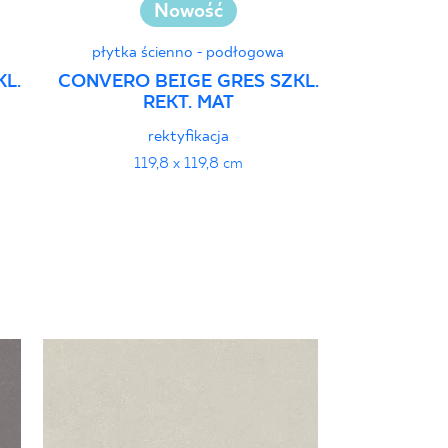
Nowość
płytka ścienno - podłogowa
płytka ś
L.
CONVERO BEIGE GRES SZKL.
CONVERO L
REKT. MAT
SZKL
rektyfikacja
r
119,8 x 119,8 cm
59,