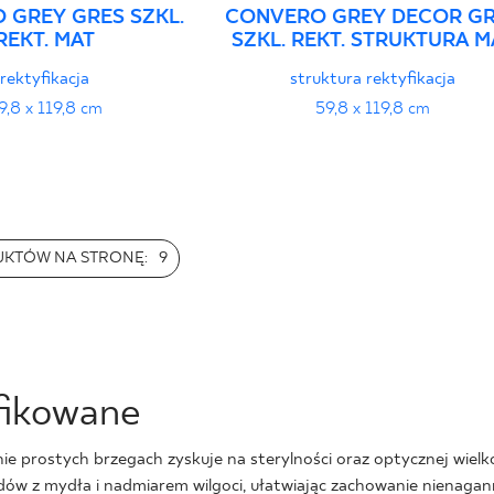
 GREY GRES SZKL.
CONVERO GREY DECOR G
REKT. MAT
SZKL. REKT. STRUKTURA M
rektyfikacja
struktura rektyfikacja
9,8 x 119,8 cm
59,8 x 119,8 cm
UKTÓW NA STRONĘ:
9
fikowane
e prostych brzegach zyskuje na sterylności oraz optycznej wielk
w z mydła i nadmiarem wilgoci, ułatwiając zachowanie nienagan