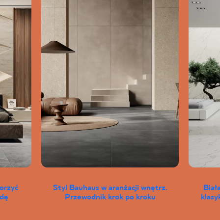
worzyć
Styl Bauhaus w aranżacji wnętrz.
Biał
wdę
Przewodnik krok po kroku
klas