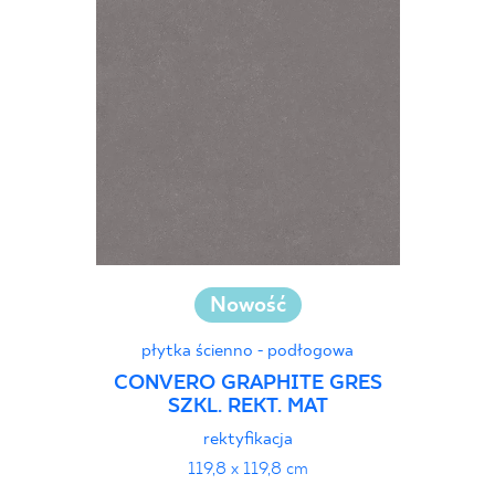
Nowość
płytka ścienno - podłogowa
CONVERO GRAPHITE GRES
SZKL. REKT. MAT
rektyfikacja
119,8 x 119,8 cm