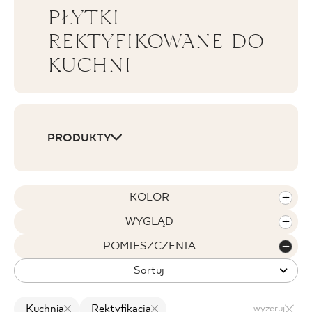
PŁYTKI
BLOG
REKTYFIKOWANE DO
KUCHNI
GDZIE KUPIĆ
O NAS
KARIERA
PRODUKTY
MÓJ PROFIL
KOLOR
WYGLĄD
KONTAKT
POMIESZCZENIA
Sortuj
PL
EN
SK
DE
UK
RU
Kuchnia
Rektyfikacja
wyzeruj