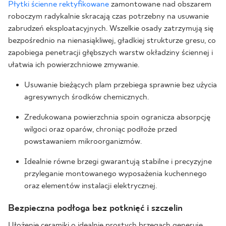
Płytki ścienne rektyfikowane
zamontowane nad obszarem
roboczym radykalnie skracają czas potrzebny na usuwanie
zabrudzeń eksploatacyjnych. Wszelkie osady zatrzymują się
bezpośrednio na nienasiąkliwej, gładkiej strukturze gresu, co
zapobiega penetracji głębszych warstw okładziny ściennej i
ułatwia ich powierzchniowe zmywanie.
Usuwanie bieżących plam przebiega sprawnie bez użycia
agresywnych środków chemicznych.
Zredukowana powierzchnia spoin ogranicza absorpcję
wilgoci oraz oparów, chroniąc podłoże przed
powstawaniem mikroorganizmów.
Idealnie równe brzegi gwarantują stabilne i precyzyjne
przyleganie montowanego wyposażenia kuchennego
oraz elementów instalacji elektrycznej.
Bezpieczna podłoga bez potknięć i szczelin
Ułożenie ceramiki o idealnie prostych brzegach generuje