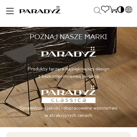
PL
EN
POZNAJ NASZE MARKI
INSPIRACJE
SK
Po
DE
S
UK
S
PRODUKTY
RU
K
Produkty łączące najpiękniejszy design
z bezkompromisową jakością
KOLEKCJE
Sprawdzona jakość i dopracowane wzornictwo
DLA BIZNESU
w atrakcyjnych cenach