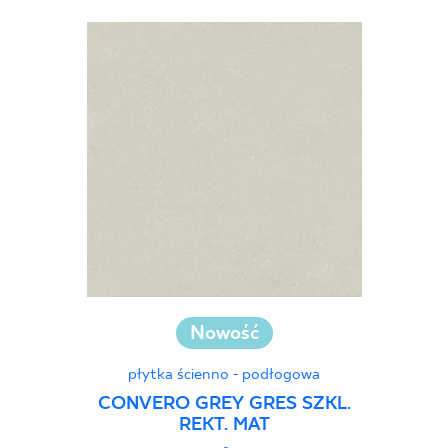
Nowość
płytka ścienno - podłogowa
CONVERO GREY GRES SZKL.
REKT. MAT