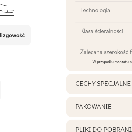
Technologia
Klasa ścieralności
lizgowość
Zalecana szerokość f
W przypadku montażu pł
CECHY SPECJALNE
Najważniejsze cechy p
PAKOWANIE
Informacje na temat i
Tonalność
jednym opakowaniu p
PLIKI DO POBRANI