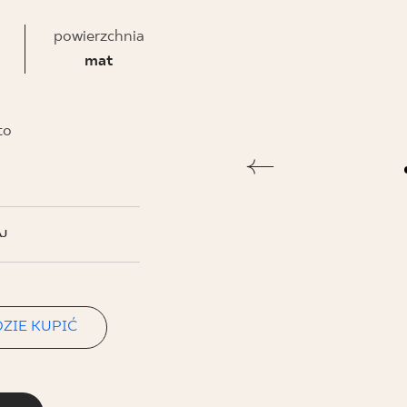
NESU
powierzchnia
FOLLOW US
mat
to
J
ZIE KUPIĆ