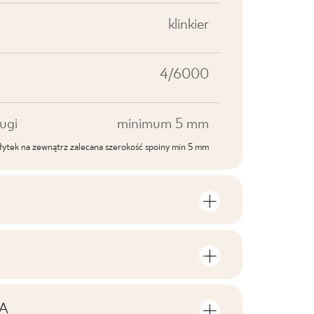
klinkier
4/6000
ugi
minimum 5 mm
ytek na zewnątrz zalecana szerokość spoiny min 5 mm
roduktu
lości sztuk i metrów kwadratowych w
V4
roduktu
A