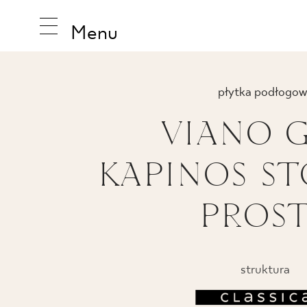
Menu
płytka podłogow
VIANO 
INSPIRA
KAPINOS S
PRODUK
PROS
KOLEKCJ
struktura