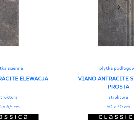
ści użytkowych
PDF
tka ścienna
płytka podłogo
RACITE ELEWACJA
VIANO ANTRACITE 
PROSTA
struktura
struktura
4 x 6,5 cm
60 x 30 cm