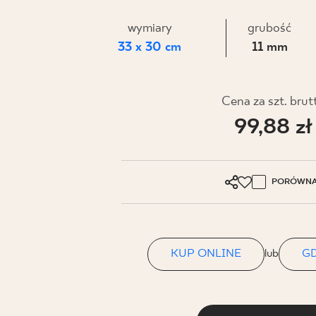
DLA BIZ
wymiary
grubość
33 x 30 cm
11 mm
BLOG
MÓJ PROFIL
Cena za szt. brut
99,88 zł
GDZIE KUPIĆ
O NAS
KARIERA
PORÓWNA
KONTAKT
KUP ONLINE
lub
GD
PL
EN
SK
DE
UK
RU