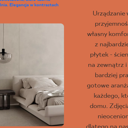
lnia. Elegancja w kontrastach
Urządzanie
przyjemność
własny komfor
z najbardz
płytek - ści
na zewnątrz i
bardziej pr
gotowe aranżac
każdego, kt
domu. Zdjęci
nieocenio
dlatego na na