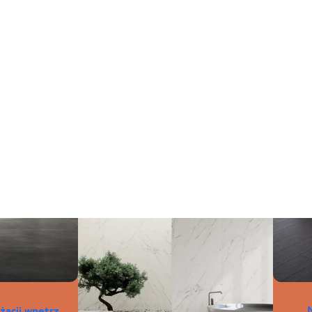
żacji wnętrz.