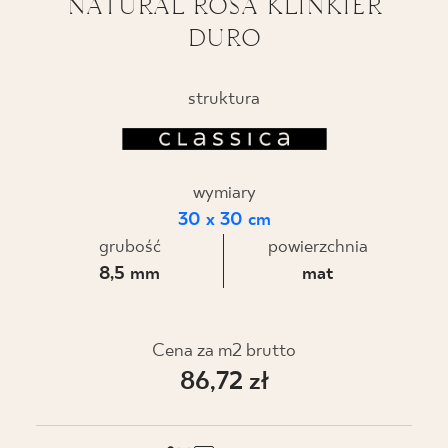
NATURAL ROSA KLINKIER
DURO
BLOG
GDZIE KUPIĆ
struktura
O NAS
wymiary
KARIERA
30 x 30 cm
grubość
powierzchnia
MÓJ PROFIL
8,5 mm
mat
KONTAKT
Cena za m2 brutto
86,72 zł
PL
EN
SK
DE
UK
RU