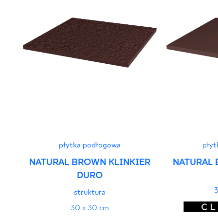
PDF 108 KB
Certyfikat zgodności z Polską Normą nr
96-N-21
PDF 78 KB
Deklaracje właściwości użytkowych
PDF
płytka podłogowa
płyt
NATURAL BROWN KLINKIER
NATURAL 
DURO
3
struktura
30 x 30 cm