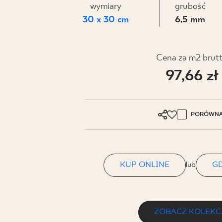
DLA BIZ
wymiary
grubość
30 x 30 cm
6,5 mm
BLOG
Cena za m2 brut
MÓJ PROFIL
97,66 zł
GDZIE KUPIĆ
O NAS
PORÓWNA
KARIERA
KONTAKT
KUP ONLINE
lub
GD
PL
EN
SK
DE
UK
RU
ZOBACZ KOLEKC