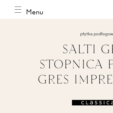
Menu
płytka podłogow
SALTI G
INSPIRA
STOPNICA 
PRODUK
GRES IMPRE
KOLEKCJ
PIEPR