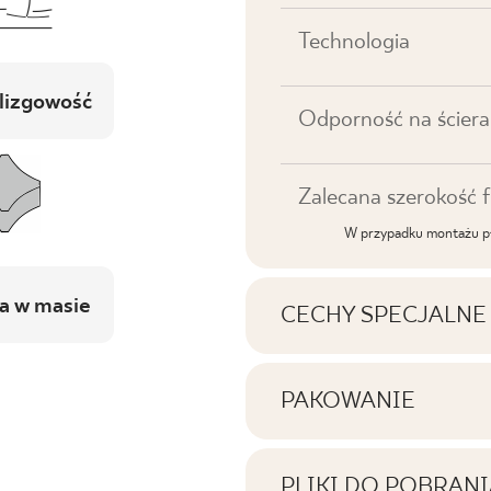
Technologia
lizgowość
Odporność na ściera
Zalecana szerokość f
W przypadku montażu pł
a w masie
CECHY SPECJALNE
Najważniejsze cechy p
PAKOWANIE
Informacje na temat i
Tonalność
jednym opakowaniu p
PLIKI DO POBRANI