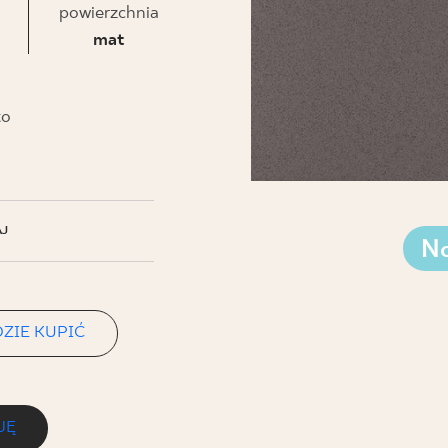
NESU
powierzchnia
mat
FOLLOW US
to
J
N
ZIE KUPIĆ
JĘ