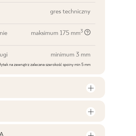
gres techniczny
3
nie
maksimum 175 mm
ugi
minimum 3 mm
ytek na zewnątrz zalecana szerokość spoiny min 5 mm
roduktu
lości sztuk i metrów kwadratowych w
V1
roduktu
A