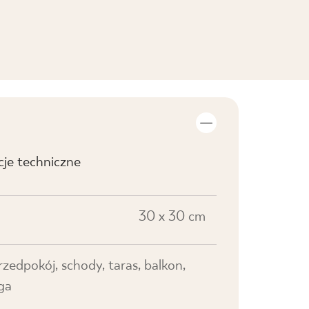
cje techniczne
30 x 30 cm
przedpokój, schody, taras, balkon,
ga