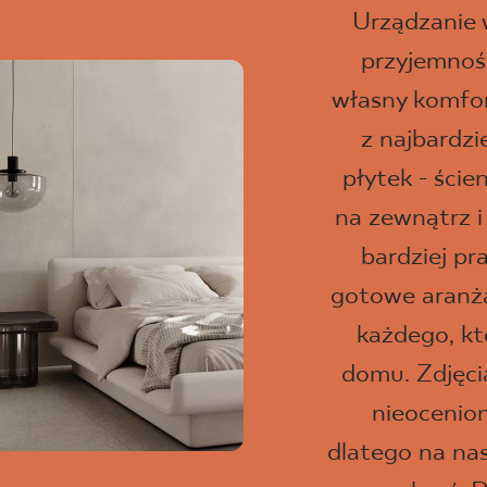
Urządzanie
przyjemność
własny komfor
z najbardz
płytek - ści
na zewnątrz i
bardziej pr
gotowe aranżac
każdego, kt
domu. Zdjęci
nieocenio
dlatego na na