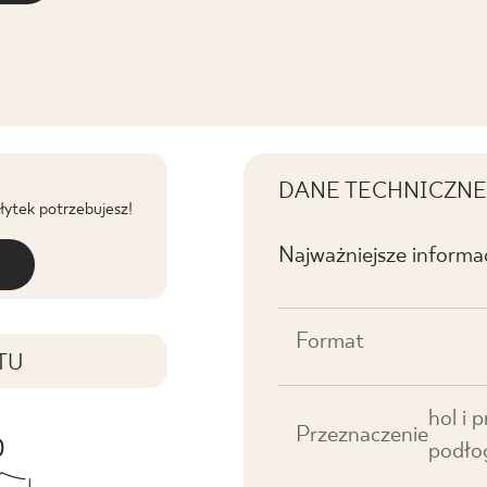
DANE TECHNICZNE
płytek potrzebujesz!
Najważniejsze informa
Format
TU
hol i 
Przeznaczenie
podło