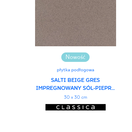
Nowość
płytka podłogowa
SALTI BEIGE GRES
IMPREGNOWANY SÓL-PIEPRZ
MAT
30 x 30 cm