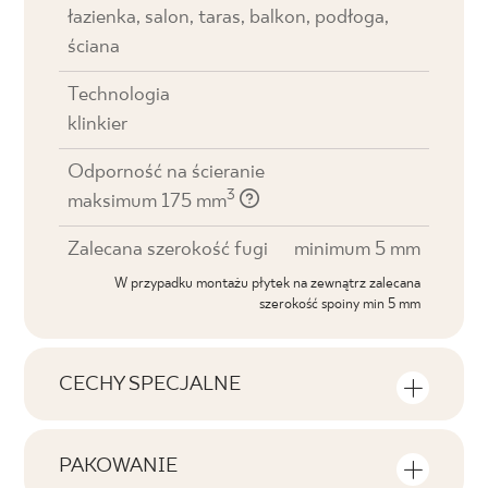
łazienka, salon, taras, balkon, podłoga,
ściana
Technologia
klinkier
Odporność na ścieranie
3
maksimum 175 mm
Zalecana szerokość fugi
minimum 5 mm
W przypadku montażu płytek na zewnątrz zalecana
szerokość spoiny min 5 mm
CECHY SPECJALNE
Najważniejsze cechy produktu
PAKOWANIE
Tonalność