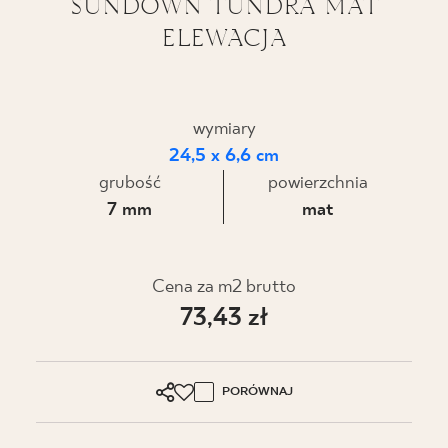
SUNDOWN TUNDRA MAT
ELEWACJA
BLOG
GDZIE KUPIĆ
wymiary
O NAS
24,5 x 6,6 cm
grubość
powierzchnia
KARIERA
7 mm
mat
MÓJ PROFIL
Cena za m2 brutto
73,43 zł
KONTAKT
PORÓWNAJ
PL
EN
SK
DE
UK
RU