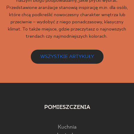
naszym blogu podpowiadamy, jakie płytki wybrać.
Przedstawione aranżacje stanowią inspirację m.in. dla osób,
które chcą podkreślić nowoczesny charakter wnętrza lub
przeciwnie – wydobyć z niego ponadczasowy, klasyczny
klimat. To także miejsce, gdzie przeczytasz o najnowszych
trendach czy najmodniejszych kolorach.
WSZYSTKIE ARTYKUŁY
POMIESZCZENIA
Kuchnia