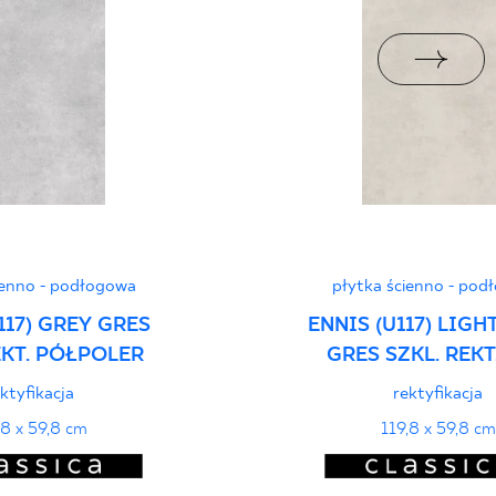
ści użytkowych
PDF
ienno - podłogowa
płytka ścienno - pod
117) GREY GRES
ENNIS (U117) LIGH
EKT. PÓŁPOLER
GRES SZKL. REKT
ktyfikacja
rektyfikacja
,8 x 59,8 cm
119,8 x 59,8 cm