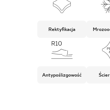
Rektyfikacja
Mrozoo
Antypoślizgowość
Ścier