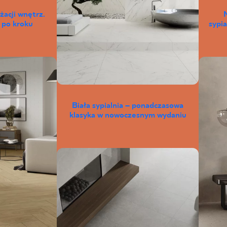
żacji wnętrz.
 po kroku
sypia
Biała sypialnia – ponadczasowa
klasyka w nowoczesnym wydaniu