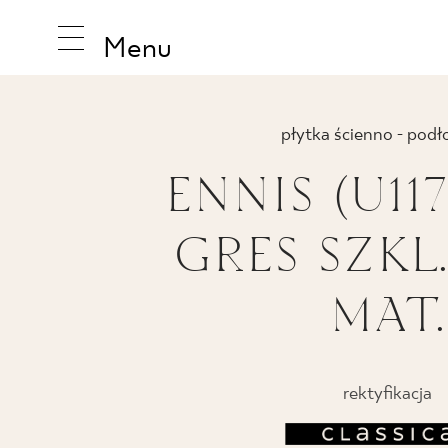
Menu
płytka ścienno - pod
ENNIS (U11
INSPIRA
GRES SZKL.
PRODUK
MAT.
KOLEKCJ
rektyfikacja