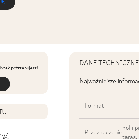
JĘ
DANE TECHNICZNE
płytek potrzebujesz!
Najważniejsze informa
Format
TU
hol i 
Przeznaczenie
taras,