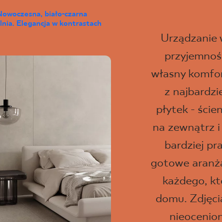
Nowoczesna, biało-czarna
lnia. Elegancja w kontrastach
Urządzanie
przyjemność
własny komfor
z najbardz
płytek - ści
na zewnątrz i
bardziej pr
gotowe aranżac
każdego, kt
domu. Zdjęci
nieocenio