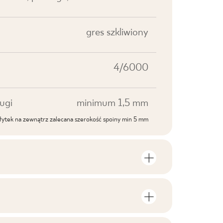
gres szkliwiony
4/6000
ugi
minimum 1,5 mm
ytek na zewnątrz zalecana szerokość spoiny min 5 mm
roduktu
lości sztuk i metrów kwadratowych w
V1