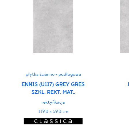
płytka ścienno - podłogowa
ENNIS (U117) GREY GRES
SZKL. REKT. MAT..
rektyfikacja
119,8 x 59,8 cm