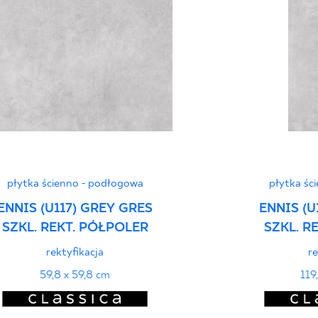
Deklaracje właściwo
płytka ścienno - podłogowa
płytka śc
ENNIS (U117) GREY GRES
ENNIS (U
SZKL. REKT. PÓŁPOLER
SZKL. R
rektyfikacja
re
59,8 x 59,8 cm
119