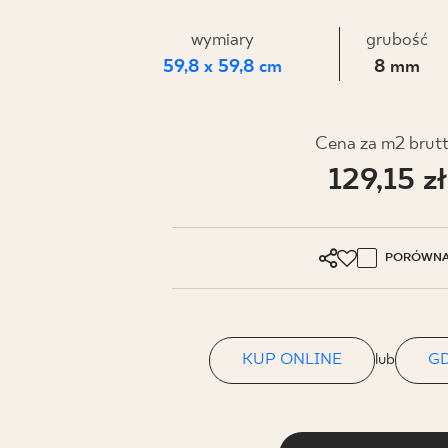
DLA BIZ
wymiary
grubość
59,8 x 59,8 cm
8 mm
BLOG
MÓJ PROFIL
Cena za m2 brut
129,15 zł
GDZIE KUPIĆ
O NAS
KARIERA
PORÓWNA
KONTAKT
KUP ONLINE
lub
GD
PL
EN
SK
DE
UK
RU