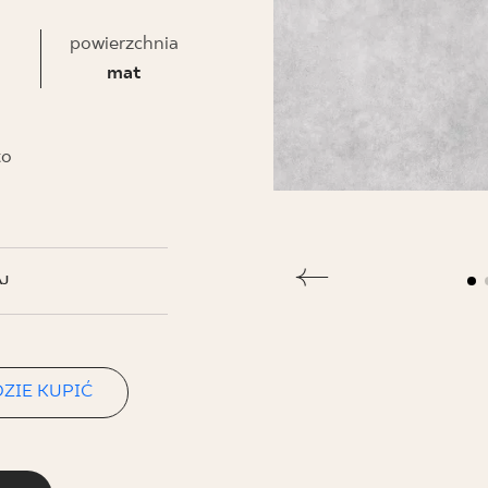
NESU
powierzchnia
FOLLOW US
mat
to
J
ZIE KUPIĆ