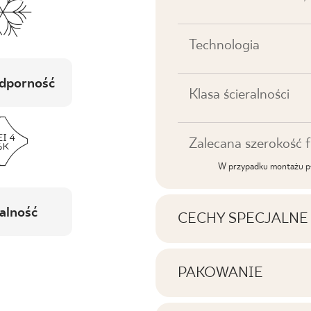
Technologia
dporność
Klasa ścieralności
Zalecana szerokość f
W przypadku montażu pł
alność
CECHY SPECJALNE
Najważniejsze cechy p
PAKOWANIE
Informacje na temat i
Tonalność