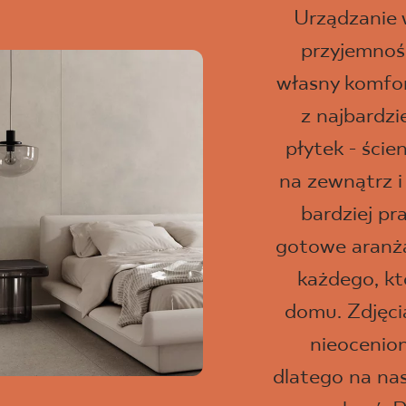
Urządzanie
przyjemność
własny komfor
z najbardz
płytek - ści
na zewnątrz i
bardziej pr
gotowe aranżac
każdego, kt
domu. Zdjęci
nieocenio
dlatego na na