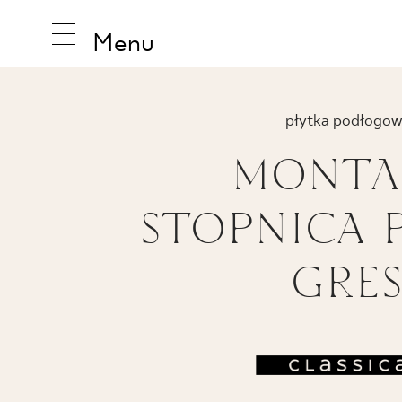
Menu
płytka podłogow
MONTA
INSPIRA
STOPNICA 
PRODUK
GRE
KOLEKCJ
IMPREGN
MAT.