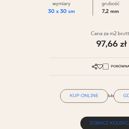
DLA BIZ
wymiary
grubość
30 x 30 cm
7,2 mm
BLOG
Cena za m2 brut
MÓJ PROFIL
97,66 zł
GDZIE KUPIĆ
O NAS
PORÓWNA
KARIERA
KONTAKT
KUP ONLINE
lub
GD
PL
EN
SK
DE
UK
RU
ZOBACZ KOLEKC