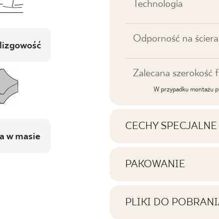
Technologia
Odporność na ściera
lizgowość
Zalecana szerokość f
W przypadku montażu pł
CECHY SPECJALNE
a w masie
Najważniejsze cechy p
PAKOWANIE
Informacje na temat i
Tonalność
jednym opakowaniu p
PLIKI DO POBRANI
Twarzowość
Tutaj znajdziesz pliki