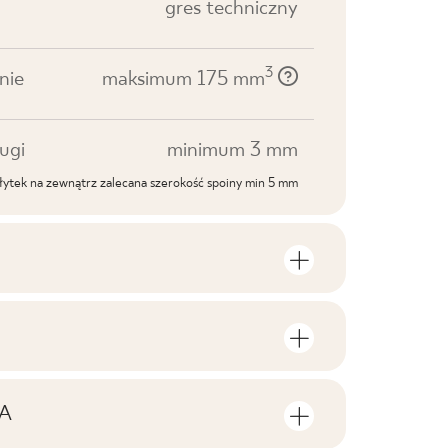
gres techniczny
3
nie
maksimum 175 mm
ugi
minimum 3 mm
ytek na zewnątrz zalecana szerokość spoiny min 5 mm
roduktu
lości sztuk i metrów kwadratowych w
V1
roduktu
A
F1
 do pobrania związane z produktem