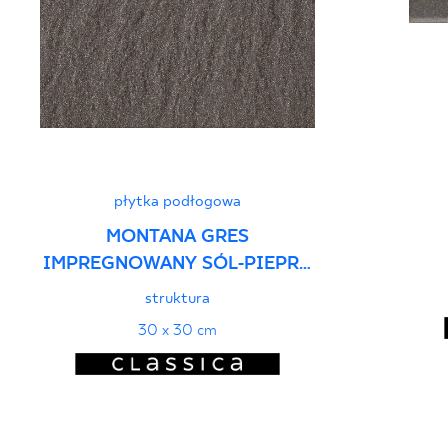
płytka podłogowa
MONTANA GRES
IMPREGNOWANY SÓL-PIEPRZ
KLIF MAT.
struktura
30 x 30 cm