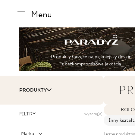
Menu
INSPIRA
Produkty łączące najpiękniejszy design
z bezkompromisową jakością
PRODUK
PR
PRODUKTY
KOLEKCJ
KOLO
FILTRY
wyzeruj
Inny kształt
Marka
Liczba produktów