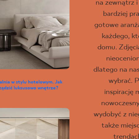
na zewnątrz i
bardziej pr
gotowe aranżac
każdego, kt
domu. Zdjęci
nieocenio
dlatego na na
wybrać. P
alnia w stylu hotelowym. Jak
ządzić luksusowo wnętrze?
inspirację 
nowoczesny 
wydobyć z nie
także miejs
trendac