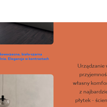
Nowoczesna, biało-czarna
lnia. Elegancja w kontrastach
Urządzanie
przyjemność
własny komfor
z najbardz
płytek - ści