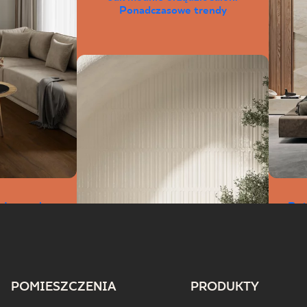
Ponadczasowe trendy
ałego salonu
Beż
oku
p
POMIESZCZENIA
PRODUKTY