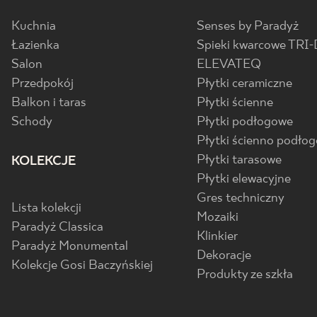
Przedpokój w stylu prowansalskim
Kuchnia
Senses by Paradyż
– klimat Prowansji od pierwszego
Łazienka
Spieki kwarcowe TRI-
kroku
Salon
ELEVATEQ
Przedpokój
Płytki ceramiczne
Balkon i taras
Płytki ścienne
Schody
Płytki podłogowe
Płytki ścienno podło
Płytki tarasowe
KOLEKCJE
Płytki elewacyjne
Gres techniczny
Lista kolekcji
Mozaiki
Paradyż Classica
Klinkier
Paradyż Monumental
Dekoracje
Kolekcje Gosi Baczyńskiej
Produkty ze szkła