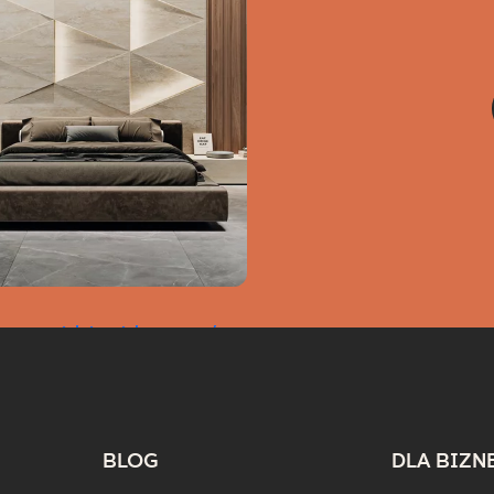
owa sypialnia – jak stworzyć
okój, w którym naprawdę
odpoczniesz?
BLOG
DLA BIZN