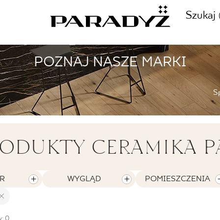
Szukaj
POZNAJ NASZE MARKI
ZADZWOŃ DO NAS
CJE
S
+48 80
TY
ODUKTY CERAMIKA P
SKLEP INTERNETOWY
E
R
WYGLĄD
POMIESZCZENIA
44 736
: 0