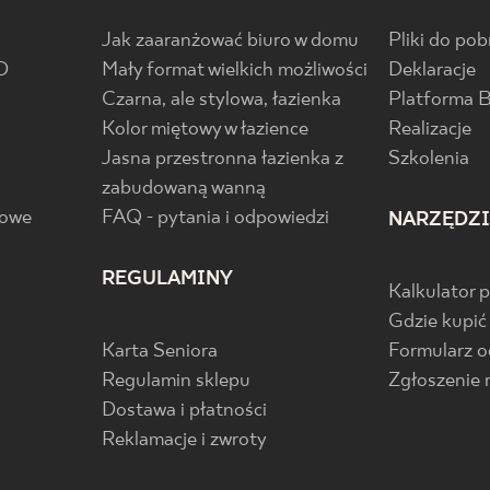
Jak zaaranżować biuro w domu
Pliki do pob
D
Mały format wielkich możliwości
Deklaracje
Czarna, ale stylowa, łazienka
Platforma 
Kolor miętowy w łazience
Realizacje
Jasna przestronna łazienka z
Szkolenia
zabudowaną wanną
gowe
FAQ - pytania i odpowiedzi
NARZĘDZ
REGULAMINY
Kalkulator 
Gdzie kupić
Karta Seniora
Formularz 
Regulamin sklepu
Zgłoszenie 
Dostawa i płatności
Reklamacje i zwroty