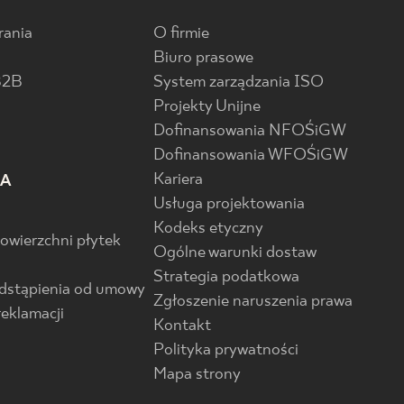
rania
O firmie
Biuro prasowe
B2B
System zarządzania ISO
Projekty Unijne
Dofinansowania NFOŚiGW
Dofinansowania WFOŚiGW
Kariera
IA
Usługa projektowania
Kodeks etyczny
powierzchni płytek
Ogólne warunki dostaw
Strategia podatkowa
odstąpienia od umowy
Zgłoszenie naruszenia prawa
reklamacji
Kontakt
Polityka prywatności
Mapa strony