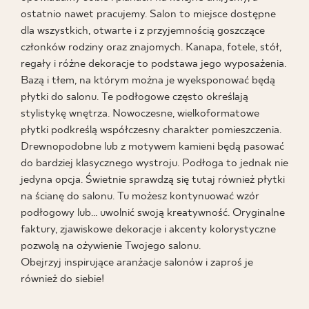
ostatnio nawet pracujemy. Salon to miejsce dostępne
BLOG
dla wszystkich, otwarte i z przyjemnością goszczące
członków rodziny oraz znajomych. Kanapa, fotele, stół,
GDZIE KUPIĆ
regały i różne dekoracje to podstawa jego wyposażenia.
Bazą i tłem, na którym można je wyeksponować będą
płytki do salonu. Te podłogowe często określają
O NAS
stylistykę wnętrza. Nowoczesne, wielkoformatowe
płytki podkreślą współczesny charakter pomieszczenia.
KARIERA
Drewnopodobne lub z motywem kamieni będą pasować
do bardziej klasycznego wystroju. Podłoga to jednak nie
jedyna opcja. Świetnie sprawdzą się tutaj również płytki
MÓJ PROFIL
na ścianę do salonu. Tu możesz kontynuować wzór
podłogowy lub… uwolnić swoją kreatywność. Oryginalne
faktury, zjawiskowe dekoracje i akcenty kolorystyczne
KONTAKT
pozwolą na ożywienie Twojego salonu.
Obejrzyj inspirujące aranżacje salonów i zaproś je
również do siebie!
PL
EN
SK
DE
UK
RU