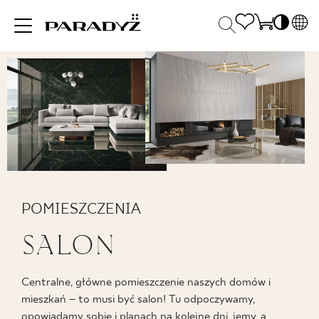
PL
EN
INSPIRACJE
SK
Po
DE
S
UK
S
PRODUKTY
RU
K
KOLEKCJE
POMIESZCZENIA
SALON
DLA BIZNESU
Centralne, główne pomieszczenie naszych domów i
mieszkań – to musi być salon! Tu odpoczywamy,
opowiadamy sobie i planach na kolejne dni, jemy, a