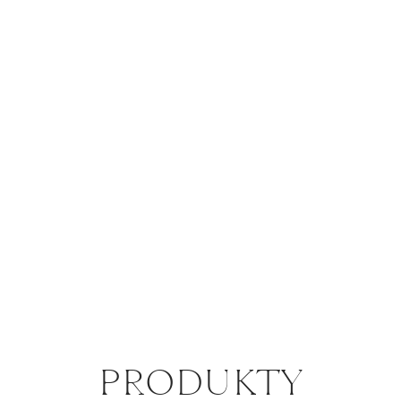
PRO­DUK­TY