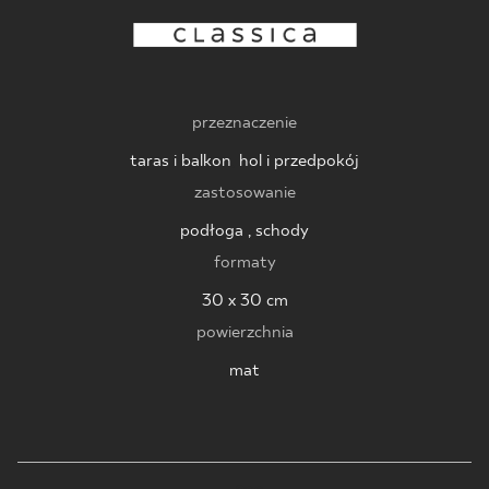
BLOG
GDZIE KUPIĆ
przeznaczenie
O NAS
taras i balkon
,
hol i przedpokój
zastosowanie
KARIERA
podłoga , schody
formaty
MÓJ PROFIL
30 x 30 cm
powierzchnia
mat
KONTAKT
PL
EN
SK
DE
UK
RU