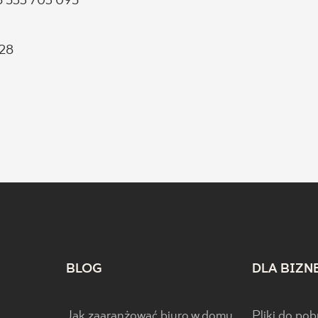
48 533 703 095
228
BLOG
DLA BIZN
Jak zaaranżować biuro w domu
Pliki do pob