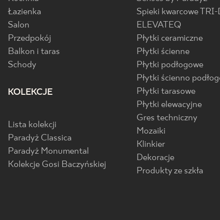
Łazienka
Spieki kwarcowe TRI-
Salon
ELEVATEQ
Przedpokój
Płytki ceramiczne
Balkon i taras
Płytki ścienne
Schody
Płytki podłogowe
Płytki ścienno podło
Płytki tarasowe
KOLEKCJE
Płytki elewacyjne
Gres techniczny
Lista kolekcji
Mozaiki
Paradyż Classica
Klinkier
Paradyż Monumental
Dekoracje
Kolekcje Gosi Baczyńskiej
Produkty ze szkła