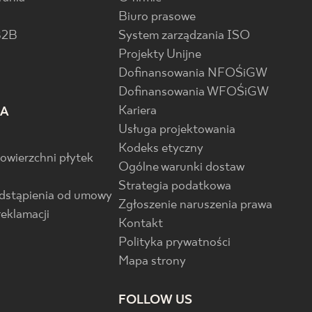
Biuro prasowe
B2B
System zarządzania ISO
Projekty Unijne
Dofinansowania NFOŚiGW
Dofinansowania WFOŚiGW
Kariera
IA
Usługa projektowania
Kodeks etyczny
powierzchni płytek
Ogólne warunki dostaw
Strategia podatkowa
odstąpienia od umowy
Zgłoszenie naruszenia prawa
reklamacji
Kontakt
Polityka prywatności
Mapa strony
FOLLOW US