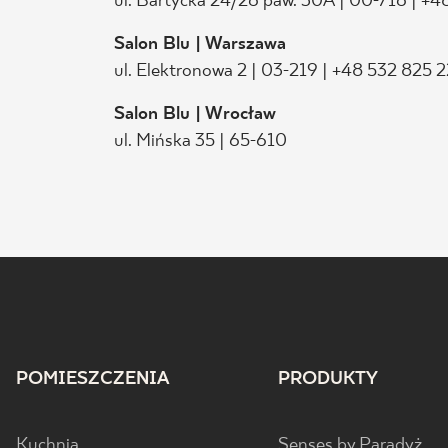
ul. Bartycka 24/26 paw. 30A | 00-716 | +
Salon Blu | Warszawa
ul. Elektronowa 2 | 03-219 | +48 532 825 
Salon Blu | Wrocław
ul. Mińska 35 | 65-610
POMIESZCZENIA
PRODUKTY
Kuchnia
Senses by Paradyż