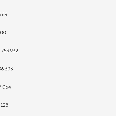
5 64
400
7 753 932
 86 393
27 064
 128