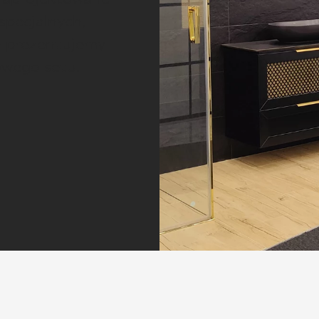
NESU
specjalnych,
FOLLOW US
 prezentujemy
nowego setu.