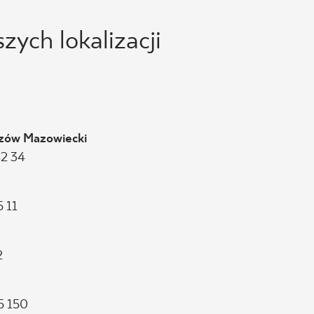
ych lokalizacji
szów Mazowiecki
42 34
5 11
2
15 150