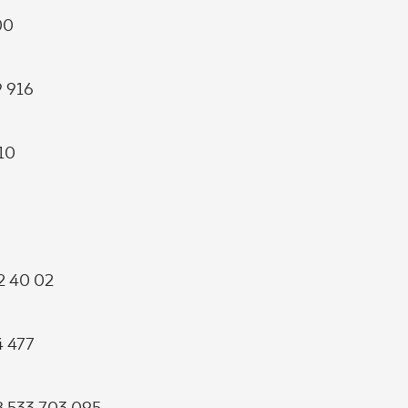
00
9 916
910
62 40 02
4 477