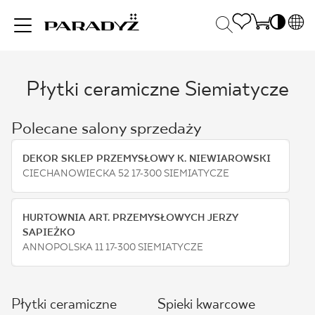
PL
EN
Płytki ceramiczne Siemiatycze
INSPIRACJE
SK
Po
DE
S
Polecane salony sprzedaży
UK
S
PRODUKTY
RU
K
DEKOR SKLEP PRZEMYSŁOWY K. NIEWIAROWSKI
CIECHANOWIECKA 52 17-300 SIEMIATYCZE
KOLEKCJE
HURTOWNIA ART. PRZEMYSŁOWYCH JERZY
SAPIEŻKO
ANNOPOLSKA 11 17-300 SIEMIATYCZE
DLA BIZNESU
Płytki ceramiczne
Spieki kwarcowe