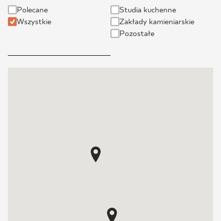
Polecane
Studia kuchenne
BLOG
Wszystkie
Zakłady kamieniarskie
Pozostałe
GDZIE KUPIĆ
O NAS
KARIERA
MÓJ PROFIL
KONTAKT
PL
EN
SK
DE
UK
RU