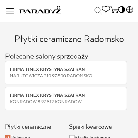
PL
EN
Płytki ceramiczne Radomsko
INSPIRACJE
SK
Po
DE
S
Polecane salony sprzedaży
UK
S
PRODUKTY
RU
K
FIRMA TIMEX KRYSTYNA SZAFRAN
NARUTOWICZA 210 97-500 RADOMSKO
KOLEKCJE
FIRMA TIMEX KRYSTYNA SZAFRAN
KONRADÓW 8 97-512 KONRADÓW
DLA BIZNESU
Płytki ceramiczne
Spieki kwarcowe
Polecane
Studia kuchenne