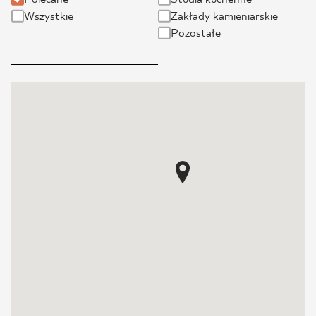
Wszystkie
Zakłady kamieniarskie
BLOG
Pozostałe
GDZIE KUPIĆ
O NAS
KARIERA
MÓJ PROFIL
KONTAKT
PL
EN
SK
DE
UK
RU