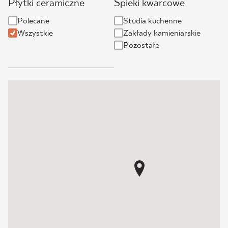
Płytki ceramiczne
Spieki kwarcowe
BLOG
Polecane
Studia kuchenne
Wszystkie
Zakłady kamieniarskie
GDZIE KUPIĆ
Pozostałe
O NAS
KARIERA
MÓJ PROFIL
KONTAKT
PL
EN
SK
DE
UK
RU