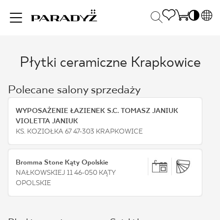
PL
EN
Płytki ceramiczne Krapkowice
INSPIRACJE
SK
Po
DE
S
Polecane salony sprzedaży
UK
S
PRODUKTY
RU
K
WYPOSAŻENIE ŁAZIENEK S.C. TOMASZ JANIUK
VIOLETTA JANIUK
KS. KOZIOŁKA 67 47-303 KRAPKOWICE
KOLEKCJE
Bromma Stone Kąty Opolskie
NAŁKOWSKIEJ 11 46-050 KĄTY
DLA BIZNESU
OPOLSKIE