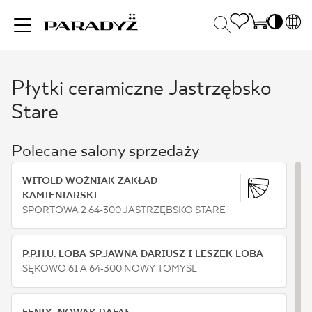
PL
EN
Płytki ceramiczne Jastrzębsko
INSPIRACJE
SK
Po
Stare
DE
S
UK
S
PRODUKTY
Polecane salony sprzedaży
RU
K
WITOLD WOŹNIAK ZAKŁAD
KOLEKCJE
KAMIENIARSKI
SPORTOWA 2 64-300 JASTRZĘBSKO STARE
DLA BIZNESU
P.P.H.U. LOBA SP.JAWNA DARIUSZ I LESZEK LOBA
SĘKOWO 61 A 64-300 NOWY TOMYŚL