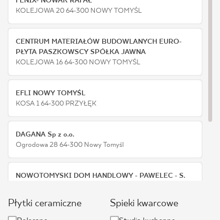
FENIX- NOWAK RAFAŁ
KOLEJOWA 20 64-300 NOWY TOMYŚL
BLOG
CENTRUM MATERIAŁÓW BUDOWLANYCH EURO-
GDZIE KUPIĆ
PŁYTA PASZKOWSCY SPÓŁKA JAWNA
KOLEJOWA 16 64-300 NOWY TOMYŚL
O NAS
EFLI NOWY TOMYŚL
KARIERA
KOSA 1 64-300 PRZYŁĘK
MÓJ PROFIL
DAGANA Sp z o.o.
Ogrodowa 28 64-300 Nowy Tomyśl
KONTAKT
NOWOTOMYSKI DOM HANDLOWY - PAWELEC - S.
j.
Ogrodowa 7 64-300 Nowy Tomyśl
Płytki ceramiczne
Spieki kwarcowe
PL
EN
SK
DE
UK
RU