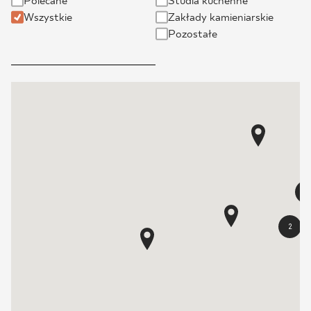
Polecane
Studia kuchenne
"ATLAS MEBLE KUCHENNE" Sp z o.o.
Wszystkie
Zakłady kamieniarskie
Półwiejska 31 64-300 Nowy Tomyśl
Pozostałe
2
2