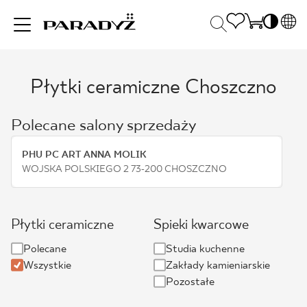
PL
EN
Płytki ceramiczne Choszczno
INSPIRACJE
SK
Po
DE
S
Polecane salony sprzedaży
UK
S
PRODUKTY
RU
K
PHU PC ART ANNA MOLIK
WOJSKA POLSKIEGO 2 73-200 CHOSZCZNO
KOLEKCJE
Płytki ceramiczne
Spieki kwarcowe
DLA BIZNESU
Polecane
Studia kuchenne
Wszystkie
Zakłady kamieniarskie
Pozostałe