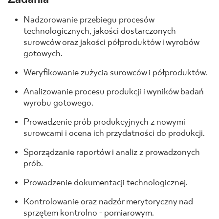
BLOG
Nadzorowanie przebiegu procesów
technologicznych, jakości dostarczonych
surowców oraz jakości półproduktów i wyrobów
GDZIE KUPIĆ
gotowych.
O NAS
Weryfikowanie zużycia surowców i półproduktów.
Analizowanie procesu produkcji i wyników badań
KARIERA
wyrobu gotowego.
Prowadzenie prób produkcyjnych z nowymi
MÓJ PROFIL
surowcami i ocena ich przydatności do produkcji.
Sporządzanie raportów i analiz z prowadzonych
prób.
KONTAKT
Prowadzenie dokumentacji technologicznej.
Kontrolowanie oraz nadzór merytoryczny nad
PL
EN
SK
DE
UK
RU
sprzętem kontrolno - pomiarowym.