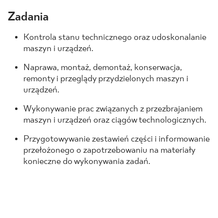
Zadania
BLOG
Kontrola stanu technicznego oraz udoskonalanie
GDZIE KUPIĆ
maszyn i urządzeń.
Naprawa, montaż, demontaż, konserwacja,
O NAS
remonty i przeglądy przydzielonych maszyn i
urządzeń.
KARIERA
Wykonywanie prac związanych z przezbrajaniem
maszyn i urządzeń oraz ciągów technologicznych.
MÓJ PROFIL
Przygotowywanie zestawień części i informowanie
przełożonego o zapotrzebowaniu na materiały
konieczne do wykonywania zadań.
KONTAKT
PL
EN
SK
DE
UK
RU