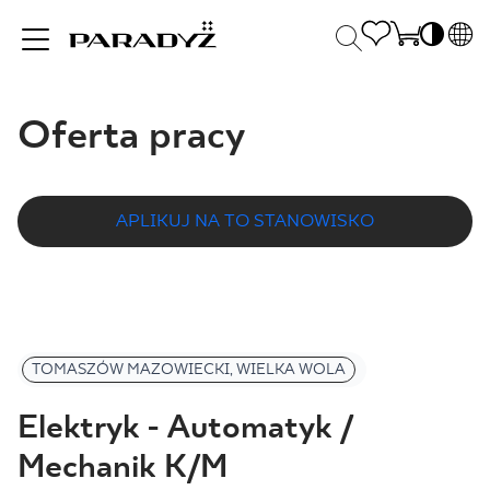
PL
EN
Oferta pracy
INSPIRACJE
SK
Po
DE
S
UK
S
PRODUKTY
APLIKUJ NA TO STANOWISKO
RU
K
KOLEKCJE
TOMASZÓW MAZOWIECKI, WIELKA WOLA
DLA BIZNESU
Elektryk - Automatyk /
Mechanik K/M